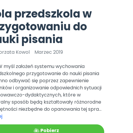
e
y
Gotowa w mniej niż 10 min • 14 dni bez opłat
Zobacz nas na Instagramie
Bliżej Pieska
la przedszkola w
Pomoc zwierzętom
TikTok
rzygotowaniu do
Nowości
Zobacz nas na TikToku
wej
Książka (dla) Przedszkolaka
Zapowiedzi
uki pisania
Promowanie czytelnictwa
YouTube
zkoli
Polecamy
Filmy edukacyjne
orzata Kowol
Marzec 2019
osk Online.
5 czerwca 2024 r. uzyskała
Promocje
19 r. Nr decyzji:
) W myśl założeń systemu wychowania
Archiwalne numery
dszkolnego przygotowanie do nauki pisania
nno odbywać się poprzez zapewnienie
Pomoc
nków i organizowanie odpowiednich sytuacji
owawczo-dydaktycznych, które w
ralny sposób będą kształtowały różnorodne
ętności niezbędne do opanowania tej spra...
j
Pobierz