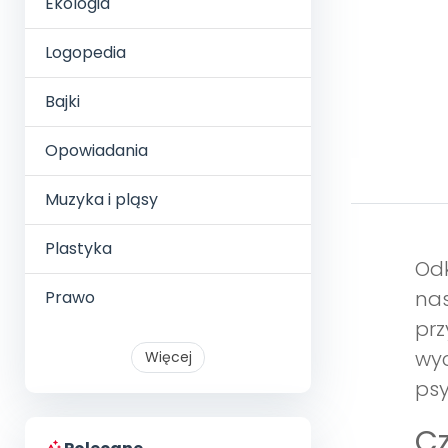
Ekologia
Logopedia
Bajki
Opowiadania
Muzyka i pląsy
Plastyka
Odk
nas
Prawo
prz
wyc
Więcej
ps
Cz