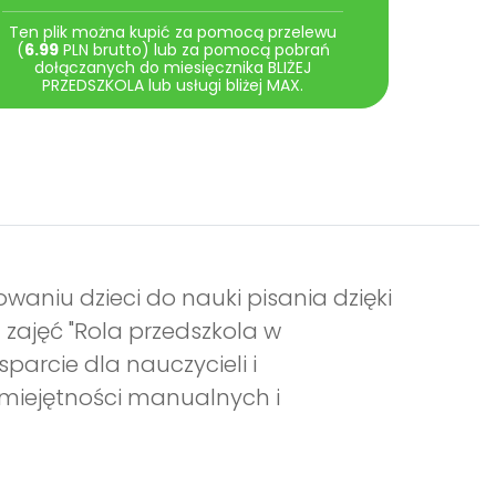
Ten plik można kupić za pomocą przelewu
(
6.99
PLN brutto) lub za pomocą pobrań
dołączanych do miesięcznika BLIŻEJ
PRZEDSZKOLA lub usługi bliżej MAX.
owaniu dzieci do nauki pisania dzięki
zajęć "Rola przedszkola w
parcie dla nauczycieli i
miejętności manualnych i