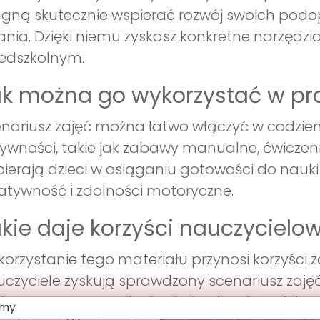
gną skutecznie wspierać rozwój swoich podop
ania. Dzięki niemu zyskasz konkretne narzędz
edszkolnym.
k można go wykorzystać w pr
nariusz zajęć można łatwo włączyć w codzien
ywności, takie jak zabawy manualne, ćwiczeni
ierają dzieci w osiąganiu gotowości do nauki p
atywność i zdolności motoryczne.
kie daje korzyści nauczycielow
orzystanie tego materiału przynosi korzyści z
czyciele zyskują sprawdzony scenariusz zajęć,
ą szansę na rozwijanie niezbędnych umiejęt