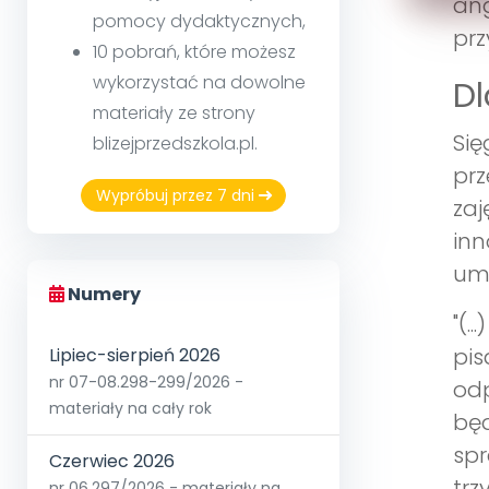
ang
pomocy dydaktycznych,
prz
10 pobrań, które możesz
wykorzystać na dowolne
Dl
materiały ze strony
Się
blizejprzedszkola.pl.
prz
Wypróbuj przez 7 dni
zaj
in
umi
Numery
"(.
pis
Lipiec-sierpień 2026
nr 07-08.298-299/2026 -
odp
materiały na cały rok
będ
spr
Czerwiec 2026
trz
nr 06.297/2026 - materiały na