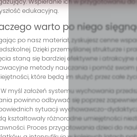
ażujący. Wspieranie ich w przygotowaniu do n
yszłość edukacyjną.
aczego warto po niego sięgną
gając po nasz materiał, zyskujesz cenne wspa
edszkolnej. Dzięki przemyślanej strukturze i
ęcia staną się bardziej efektywne i atrakcyjne 
nowacyjne metody nauczania i pomóż swoim
ejętności, które będą im służyć przez całe życi
..) W myśl założeń systemu wychowania przed
ania powinno odbywać się poprzez zapewnie
owiednich sytuacji wychowawczo-dydaktyczn
ą kształtowały różnorodne umiejętności nie
awności. Proces przygotowania dzieci do nauk
ylatków, a intensyfikuje w kolejnych latach po