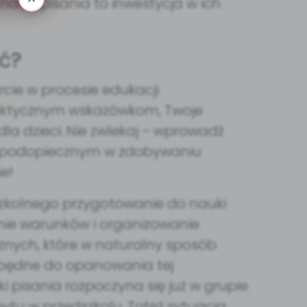
auki pisania to inwestycja w ich
ć?
rcie w procesie edukacji
 praktycznym wskazówkom, Twoje
dla dzieci. Nie zwlekaj – wprowadź
 podopiecznym w zdobywaniu
e!
szkolnego przygotowanie do nauki
nie warunków i organizowanie
ych, które w naturalny sposób
zbędne do opanowania tej
i pisania rozpoczyna się już w grupie
bytu w przedszkolu. Toteż sytuacja