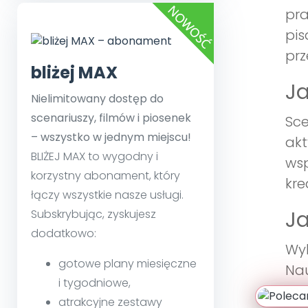
pra
pis
prz
bliżej MAX
Ja
Nielimitowany dostęp do
scenariuszy, filmów i piosenek
Sce
– wszystko w jednym miejscu!
akt
BLIŻEJ MAX to wygodny i
wsp
korzystny abonament, który
kre
łączy wszystkie nasze usługi.
Ja
Subskrybując, zyskujesz
dodatkowo:
Wyk
gotowe plany miesięczne
Nau
i tygodniowe,
maj
atrakcyjne zestawy