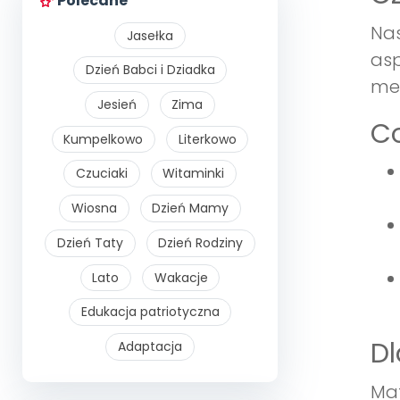
Polecane
Nas
Jasełka
asp
Dzień Babci i Dziadka
met
Jesień
Zima
Co
Kumpelkowo
Literkowo
Czuciaki
Witaminki
Wiosna
Dzień Mamy
Dzień Taty
Dzień Rodziny
Lato
Wakacje
Edukacja patriotyczna
Dl
Adaptacja
Mat