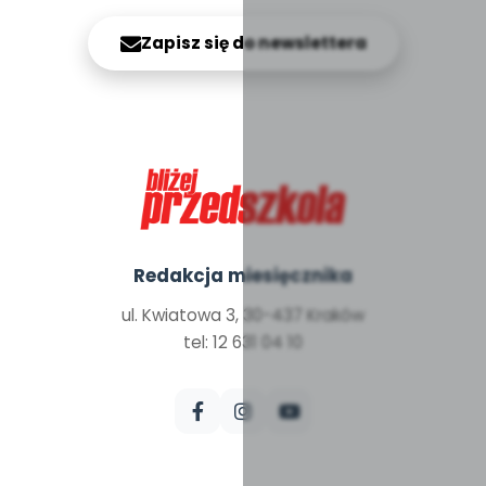
Zapisz się do newslettera
Redakcja miesięcznika
ul. Kwiatowa 3, 30-437 Kraków
tel: 12 631 04 10