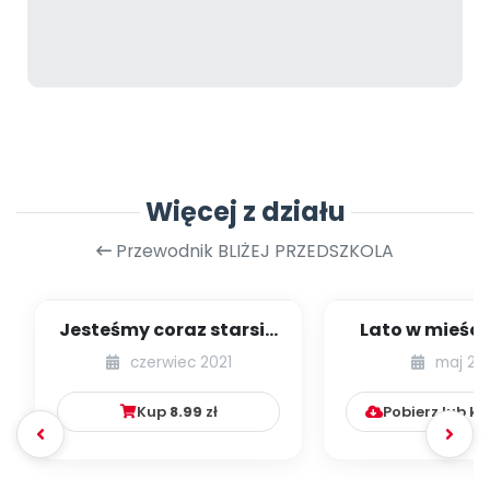
Więcej z działu
Przewodnik BLIŻEJ PRZEDSZKOLA
Jesteśmy coraz starsi -
Lato w mieście
zestaw
dzieci młods
czerwiec 2021
maj 20
numer 1
Kup
8.99
zł
Pobierz lub k