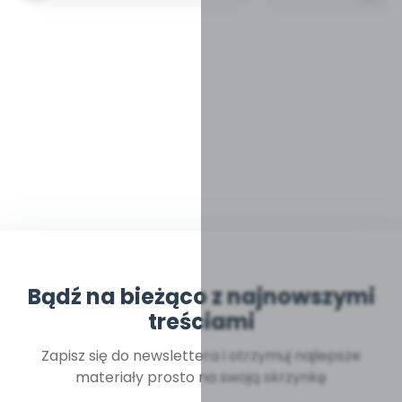
Bądź na bieżąco z najnowszymi
treściami
Zapisz się do newslettera i otrzymuj najlepsze
materiały prosto na swoją skrzynkę