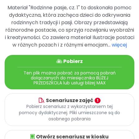
Archiwalne numery
Materiał "Rodzinne pasje, cz. 1" to doskonała pomoc
Promocje
dydaktyczna, która zachęca dzieci do odkrywania
Pomoc
rodzinnych tradycji i pasji. Obrazy przedstawiają
różnorodne postacie, co sprzyja rozwijaniu wyobraźni
i kreatywności. Co zawiera materiał Ilustracje postaci
w różnych pozach i z różnymi emocjam...
więcej
Pobierz
Ten plik można pobrać za pomocą pobrań
dołączanych do miesięcznika BLIŻEJ
PRZEDSZKOLA lub usługi bliżej MAX
Scenariusze zajęć
1
Pobierz scenariusz z wykorzystaniem tej
pomocy dydaktycznej. Pliki umieszczone są do
osobnego pobrania
Otwórz scenariusz w kiosku