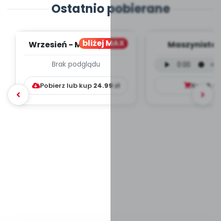
Ostatnio pobierane
bliżej MAX
Wrzesień - MIESIĘCZNY
Maszynista 
PLAN PRACY
wersja wokal
Brak podglądu
WYCHOWAWCZO –
mp3)
DYDAKTYC...
Pobierz lub kup
24.99
zł
Kup
9.9