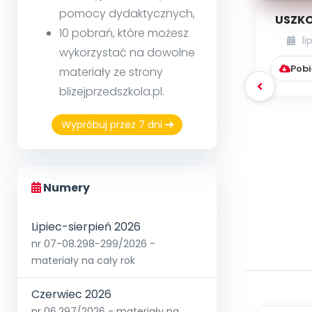
pomocy dydaktycznych,
USZKO
10 pobrań, które możesz
li
wykorzystać na dowolne
Pobi
materiały ze strony
blizejprzedszkola.pl.
Wypróbuj przez 7 dni
Numery
Lipiec-sierpień 2026
nr 07-08.298-299/2026 -
materiały na cały rok
Czerwiec 2026
nr 06.297/2026 - materiały na