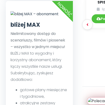
SPI
li
DY
07.
Po
bliżej MAX
Nielimitowany dostęp do
scenariuszy, filmów i piosenek
– wszystko w jednym miejscu!
BLIŻEJ MAX to wygodny i
korzystny abonament, który
łączy wszystkie nasze usługi.
Subskrybując, zyskujesz
dodatkowo:
gotowe plany miesięczne
i tygodniowe,
atrakcyjne zestawy