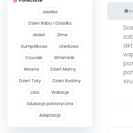
Polecane
Po
Jasełka
Dzień Babci i Dziadka
Sce
Jesień
Zima
zab
akt
Kumpelkowo
Literkowo
wsp
Czuciaki
Witaminki
pos
Wiosna
Dzień Mamy
prz
szu
Dzień Taty
Dzień Rodziny
Lato
Wakacje
Edukacja patriotyczna
Adaptacja