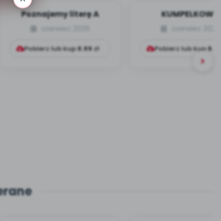
Poznajemy literę A
KUMPELKOWO
czerwiec 2026
czerwiec 2026
Pobierz lub kup
8.99
zł
Pobierz lub kup
8.9
erane