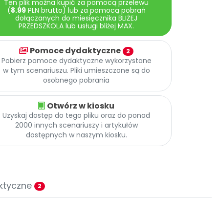
Ten plik można kupić za pomocą przelewu
(
8.99
PLN brutto) lub za pomocą pobrań
dołączanych do miesięcznika BLIŻEJ
PRZEDSZKOLA lub usługi bliżej MAX.
Pomoce dydaktyczne
2
Pobierz pomoce dydaktyczne wykorzystane
w tym scenariuszu. Pliki umieszczone są do
osobnego pobrania
Otwórz w kiosku
Uzyskaj dostęp do tego pliku oraz do ponad
2000 innych scenariuszy i artykułów
dostępnych w naszym kiosku.
ktyczne
2