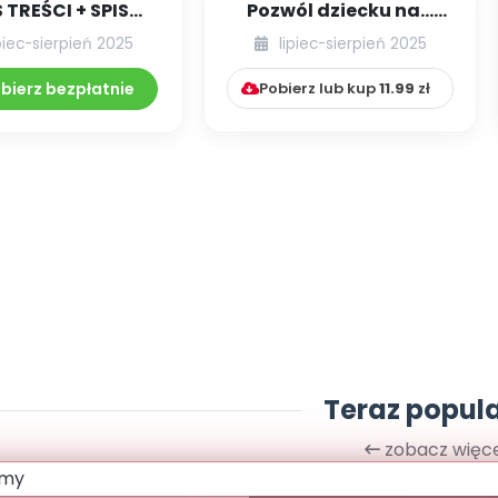
S TREŚCI + SPIS
Pozwól dziecku na…
POMOCY
smutek
piec-sierpień 2025
lipiec-sierpień 2025
DAKTYCZNYCH
-08.286-287/...
bierz bezpłatnie
Pobierz lub kup
11.99
zł
Teraz popul
zobacz więce