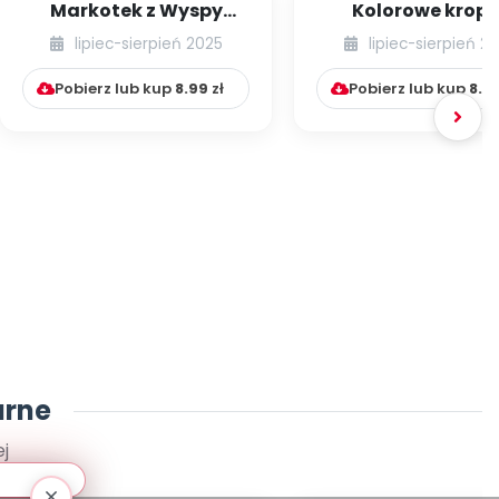
Markotek z Wyspy
Kolorowe kropki
Smutku
Scenariusz zajęć
lipiec-sierpień 2025
lipiec-sierpień 2
okazji Dnia Kropki
Pobierz lub kup
8.99
zł
Pobierz lub kup
8.9
arne
j