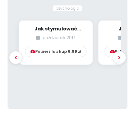
psychologia
Jak stymulować
Jak w
odporność psychiczną
odporność
październik 2017
kwie
(resilience) dzieck...
dzieci w wi
Pobierz lub kup
6.99
zł
Pobierz l