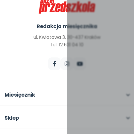
Redakcja miesięcznika
ul. Kwiatowa 3, 30-437 Kraków
tel: 12 631 04 10
Miesięcznik
O miesięczniku
W numerze
Sklep
Scenariusze i artykuły
Pełna oferta