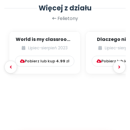
Więcej z działu
Felietony
World is my classroom!
Dlaczego nie
Idea leśnego
ubierać dzi
Lipiec-sierpień 2023
Lipiec-sierp
przedszkola w Wielk...
butów, czyli p
Pobierz lub kup
4.99
zł
Pobierz lub k