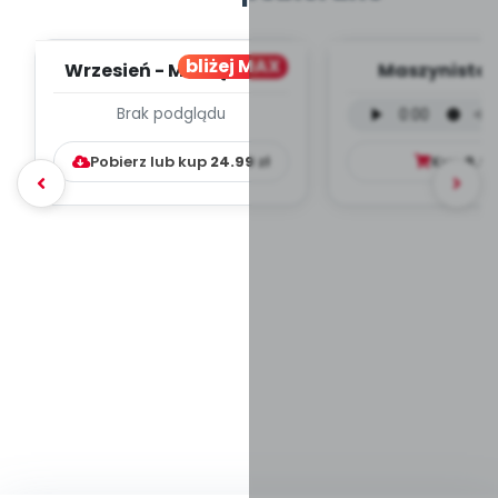
bliżej MAX
Wrzesień - MIESIĘCZNY
Maszynista 
PLAN PRACY
wersja wokal
Brak podglądu
WYCHOWAWCZO –
mp3)
DYDAKTYC...
Pobierz lub kup
24.99
zł
Kup
9.9