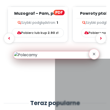
PDF
Muzograf – Pam, pam,
Powroty ptakó
paaam (PD)
(PD)
Szybki podgląd
stron:
1
Szybki podglą
Pobierz lub kup
2.90
zł
Pobierz pob
Teraz popularne