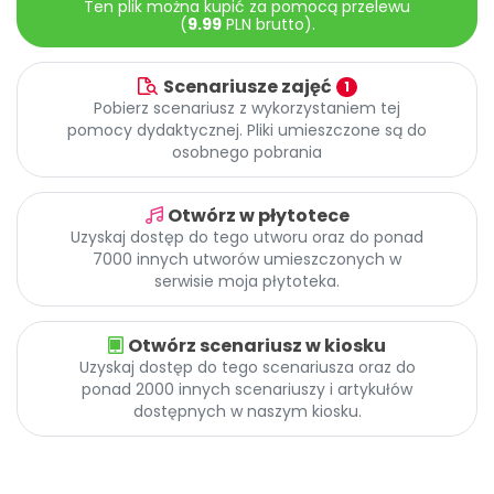
Ten plik można kupić za pomocą przelewu
Archiwalne numery
(
9.99
PLN brutto).
Promocje
Pomoc
Scenariusze zajęć
1
Pobierz scenariusz z wykorzystaniem tej
pomocy dydaktycznej. Pliki umieszczone są do
osobnego pobrania
Otwórz w płytotece
Uzyskaj dostęp do tego utworu oraz do ponad
7000 innych utworów umieszczonych w
serwisie moja płytoteka.
Otwórz scenariusz w kiosku
Uzyskaj dostęp do tego scenariusza oraz do
ponad 2000 innych scenariuszy i artykułów
dostępnych w naszym kiosku.