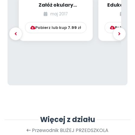
Załóż okulary
Edukacja 
przeciwsłoneczne i
ruc
maj 2017
mar
ruszaj na wakacje
bezp...
Pobierz lub kup
7.99
zł
Pobierz l
Więcej z działu
Przewodnik BLIŻEJ PRZEDSZKOLA