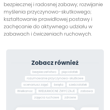
bezpiecznej i radosnej zabawy; rozwijanie
myślenia przyczynowo-skutkowego;
kształtowanie prawidłowej postawy i
zachęcanie do aktywnego udziału w
zabawach i ćwiczeniach ruchowych.
Zobacz również
bezpieczeństwo
pięciolatek
rozumowanie przyczynowo-skutkowe
scenariusz zajęć
święta
sześciolatek
Wielkanoc
WIELKANOCNE ZWYCZAJE
zabawa
zajęcia ruchowe
zdrowie