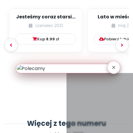
Jesteśmy coraz starsi -
Lato w mieście
zestaw
dzieci młods
czerwiec 2021
maj 20
numer 1
Kup
8.99
zł
Pobierz lub k
Więcej z tego numeru