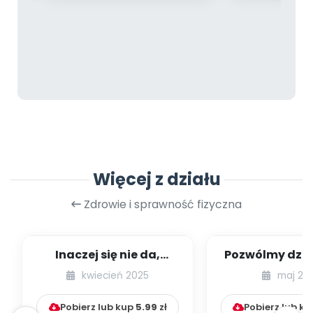
Więcej z działu
Zdrowie i sprawność fizyczna
Inaczej się nie da,
Pozwólmy dzie
dziecko to torpeda! –
dzikoś
kwiecień 2025
maj 20
czyli słów ki...
Pobierz lub kup
5.99
zł
Pobierz lub k