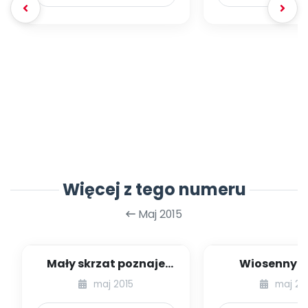
Więcej z tego numeru
Maj 2015
Mały skrzat poznaje
Wiosenny o
świat – Wielka
plastyczny, c
maj 2015
maj 20
Brytania, cz. II [za...
[plastyka na co