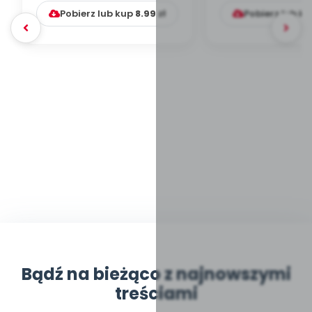
Pobierz lub kup
8.99
zł
Pobierz lub k
Bądź na bieżąco z najnowszymi
treściami