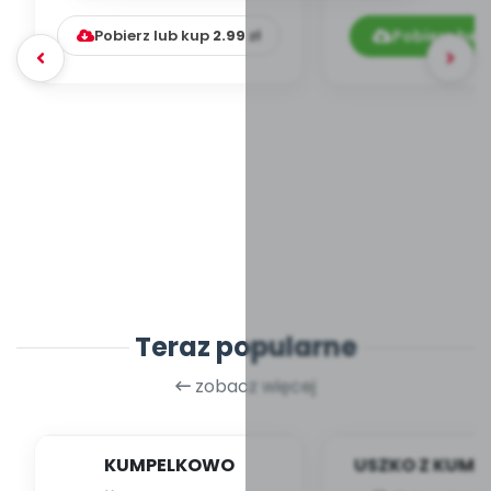
Pobierz lub kup
2.99
zł
Pobierz bez
Teraz popularne
zobacz więcej
KUMPELKOWO
USZKO Z KUM