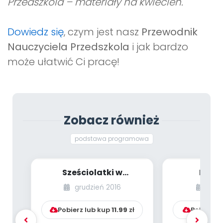
Przedszkola – materiały na kwiecień.
Dowiedz się
, czym jest nasz
Przewodnik
Nauczyciela Przedszkola
i jak bardzo
może ułatwić Ci pracę!
Zobacz również
podstawa programowa
Sześciolatki w
Prze
przedszkolu. Jak
Naucz
grudzień 2016
list
rozwijać ich umysły i n...
Przeds
materiały 
Pobierz lub kup
11.99
zł
Pobierz l