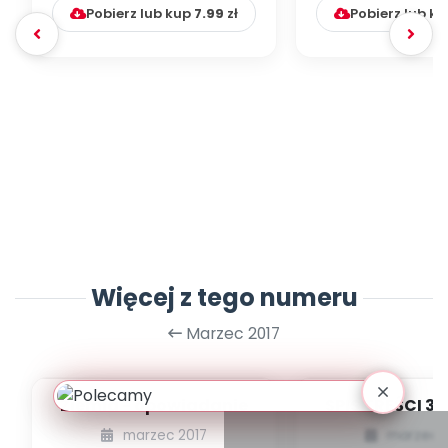
Pobierz lub kup
7.99
zł
Pobierz lub k
Więcej z tego numeru
Marzec 2017
Ziemia - opowiadanie
SPIS TREŚCI 3.
marzec 2017
marzec 