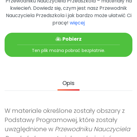
Przewodniku Nauczyciela Przedszkola – materiały na
Archiwalne numery
kwiecień. Dowiedz się, czym jest nasz Przewodnik
Promocje
Nauczyciela Przedszkola i jak bardzo może ułatwić Ci
Pomoc
pracę!
więcej
Pobierz
Ten plik można pobrać bezpłatnie.
Opis
W materiale określone zostały obszary z
Podstawy Programowej, które zostały
uwzględnione w
Przewodniku Nauczyciela