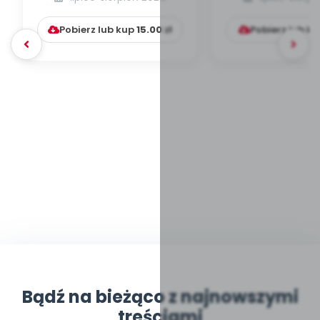
okazji Dni
Pobierz lub kup
15.00
zł
Pobierz lub k
Bądź na bieżąco z najnowszymi
treściami