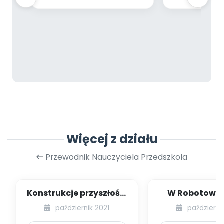
Więcej z działu
Przewodnik Nauczyciela Przedszkola
Konstrukcje przyszłości
W Robotowie 
[PBP - dzieci młodsze -
dzieci młodsze
październik 2021
październi
numer 3...
5]