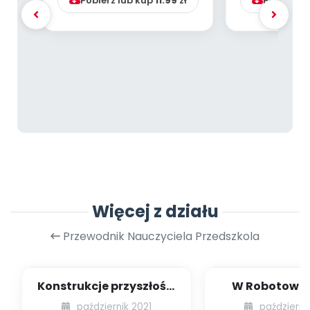
Pobierz lub kup
11.99
zł
Pobierz l
Więcej z działu
Przewodnik Nauczyciela Przedszkola
Konstrukcje przyszłości
W Robotowie 
[PBP - dzieci młodsze -
dzieci młodsze
październik 2021
październi