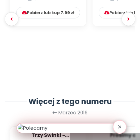
numer 3...
5]
Pobierz lub kup
7.99
zł
Pobierz lub k
Więcej z tego numeru
Marzec 2016
Trzy Świnki -
Prosimy cis