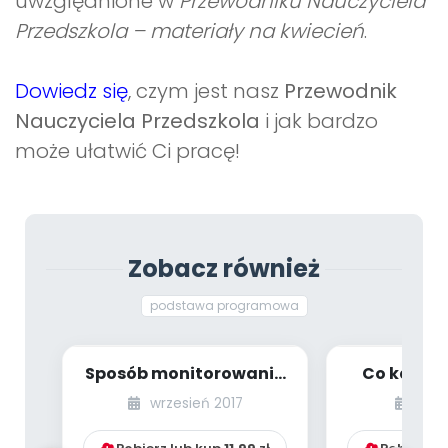
uwzględnione w
Przewodniku Nauczyciela
Przedszkola – materiały na kwiecień
.
Dowiedz się
, czym jest nasz
Przewodnik
Nauczyciela Przedszkola
i jak bardzo
może ułatwić Ci pracę!
Zobacz również
podstawa programowa
Sposób monitorowania
Co każdy 
podstawy
powinien 
wrzesień 2017
styc
programowej przez
reformie
dyrekto...