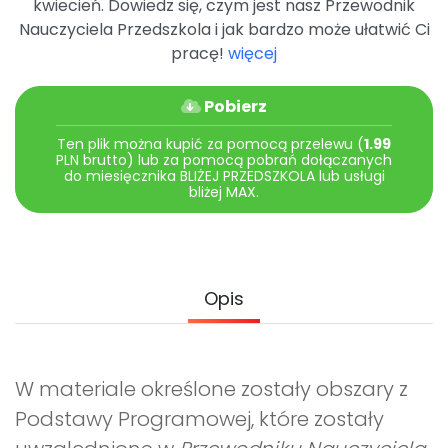
kwiecień. Dowiedz się, czym jest nasz Przewodnik
Promocje
Nauczyciela Przedszkola i jak bardzo może ułatwić Ci
Pomoc
pracę!
więcej
Pobierz
Ten plik można kupić za pomocą przelewu (
1.99
PLN brutto) lub za pomocą pobrań dołączanych
do miesięcznika BLIŻEJ PRZEDSZKOLA lub usługi
bliżej MAX.
Opis
W materiale określone zostały obszary z
Podstawy Programowej, które zostały