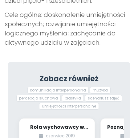
dzieci pięcio- i sześcioletnich.
Cele ogólne: doskonalenie umiejętności
społecznych; rozwijanie umiejętności
logicznego myślenia; zachęcanie do
aktywnego udziału w zajęciach.
Zobacz również
komunikacja interpersonalna
muzyka
percepcja słuchowa
plastyka
scenariusz zajęć
umiejętności interpersonalne
Rola wychowawcy w
Poznajemy s
rozwoju społeczno-
dzieci mło
czerwiec 2019
czer