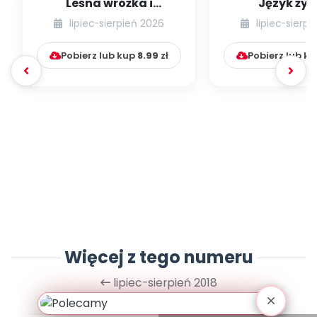
Leśna wróżka i
Język żyr
przyjaciele
lipiec-sierpień 2026
lipiec-sierp
Pobierz lub kup
8.99
zł
Pobierz lub k
Więcej z tego numeru
lipiec-sierpień 2018