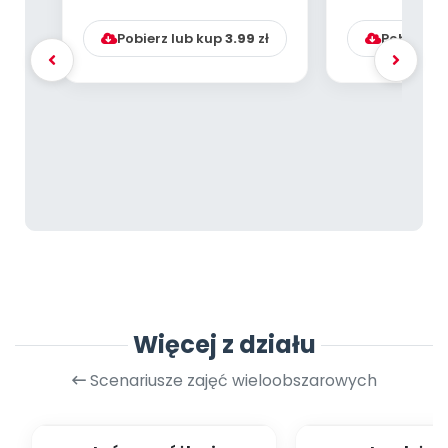
emocjonalnym przeds...
Pobierz lub kup
3.99
zł
Pobierz l
Więcej z działu
Scenariusze zajęć wieloobszarowych