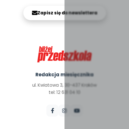
Zapisz się do newslettera
Redakcja miesięcznika
ul. Kwiatowa 3, 30-437 Kraków
tel: 12 631 04 10