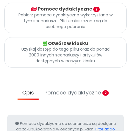
Archiwalne numery
Pomoce dydaktyczne
Promocje
2
Pobierz pomoce dydaktyczne wykorzystane w
Pomoc
tym scenariuszu. Pliki umieszczone są do
osobnego pobrania
Otwórz w kiosku
Uzyskaj dostęp do tego pliku oraz do ponad
2000 innych scenariuszy i artykułów
dostępnych w naszym kiosku.
Opis
Pomoce dydaktyczne
2
Pomoce dydaktyczne do scenariusza są dostępne
do zakupu/pobrania w osobnych plikach.
Przejdź do