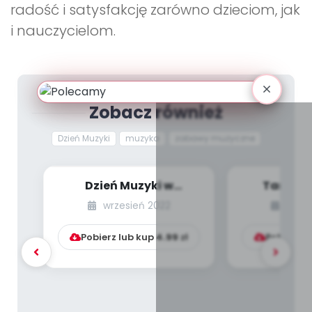
radość i satysfakcję zarówno dzieciom, jak
i nauczycielom.
Zobacz również
Dzień Muzyki
muzyka
zabawy muzyczne
Dzień Muzyki w
Tańczą 
przedszkolu
jabłuszko [
wrzesień 2022
czer
starsze 
Pobierz lub kup
4.99
zł
Pobierz l