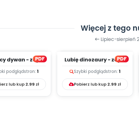
Więcej z tego 
Lipiec-sierpień 
PDF
PDF
cy dywan - zapis
Lubię dinozaury - zapis
lodii i tekst
melodii i tekst
bki podgląd
stron:
1
Szybki podgląd
stron:
1
ierz lub kup
2.99
zł
Pobierz lub kup
2.99
zł