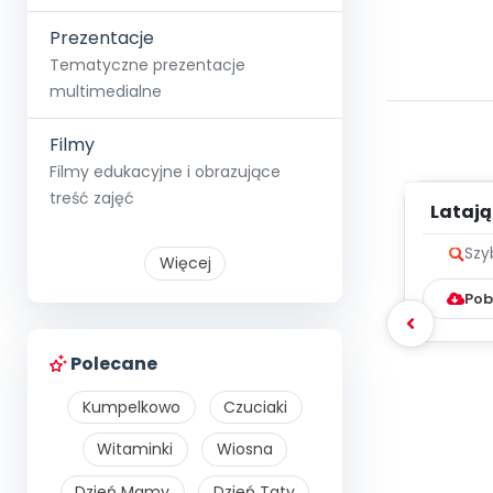
Prezentacje
Tematyczne prezentacje
multimedialne
Filmy
Filmy edukacyjne i obrazujące
treść zajęć
Latają
me
Szy
Więcej
Pob
Polecane
Kumpelkowo
Czuciaki
Witaminki
Wiosna
Dzień Mamy
Dzień Taty