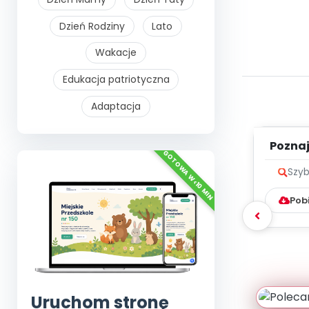
Dzień Rodziny
Lato
Wakacje
Edukacja patriotyczna
Adaptacja
Poznaje
Szyb
Pob
Uruchom stronę