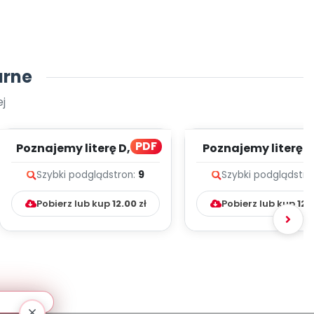
arne
j
PDF
Poznajemy literę D, cz. 1
Poznajemy literę E, 
(PD)
(PD)
Szybki podgląd
stron:
9
Szybki podgląd
stro
Pobierz lub kup
12.00
zł
Pobierz lub kup
12.