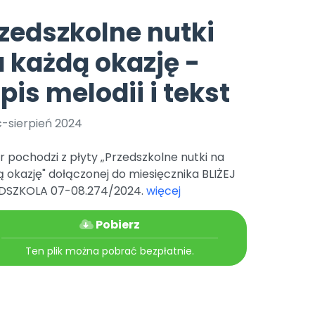
e
y
Gotowa w mniej niż 10 min • 14 dni bez opłat
Zobacz nas na Instagramie
Bliżej Pieska
zedszkolne nutki
Pomoc zwierzętom
TikTok
 każdą okazję -
Nowości
Zobacz nas na TikToku
wej
Książka (dla) Przedszkolaka
Zapowiedzi
pis melodii i tekst
Promowanie czytelnictwa
YouTube
zkoli
Polecamy
Filmy edukacyjne
c-sierpień 2024
osk Online.
5 czerwca 2024 r. uzyskała
Promocje
19 r. Nr decyzji:
 pochodzi z płyty „Przedszkolne nutki na
Archiwalne numery
 okazję" dołączonej do miesięcznika BLIŻEJ
DSZKOLA 07-08.274/2024.
więcej
Pomoc
Pobierz
Ten plik można pobrać bezpłatnie.