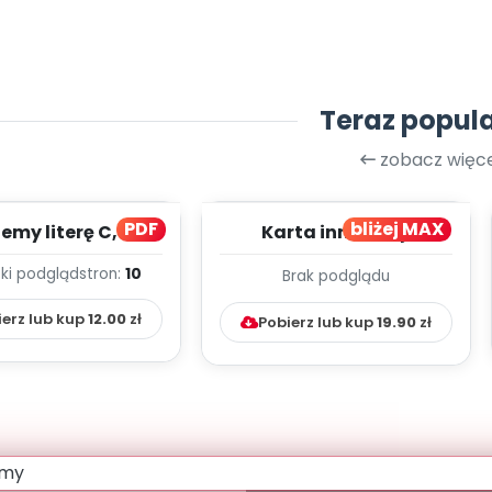
Teraz popul
zobacz więce
PDF
bliżej MAX
my literę C, cz. 1
Karta innowacji
(PD)
pedagogicznej -
ki podgląd
stron:
10
Brak podglądu
Kumpelkowo
ierz lub kup
12.00
zł
Pobierz lub kup
19.90
zł