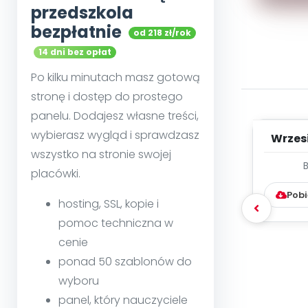
przedszkola
bezpłatnie
od 218 zł/rok
14 dni bez opłat
Po kilku minutach masz gotową
stronę i dostęp do prostego
panelu. Dodajesz własne treści,
wybierasz wygląd i sprawdzasz
Wrzes
wszystko na stronie swojej
WYC
placówki.
D
Pobi
hosting, SSL, kopie i
pomoc techniczna w
cenie
ponad 50 szablonów do
wyboru
panel, który nauczyciele