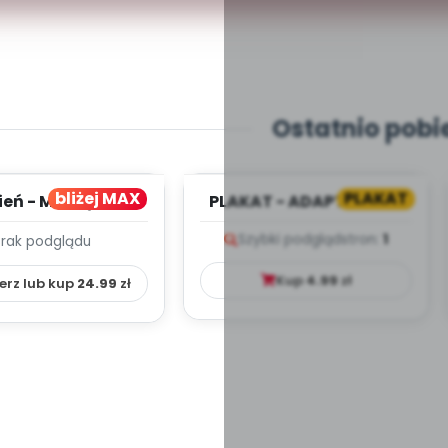
Ostatnio pobi
bliżej MAX
PLAKAT
ień - MIESIĘCZNY
PLAKAT - ADAPTACJA -
PLAN PRACY
PORADNIK DLA RODZICA
Szybki podgląd
stron:
1
Brak podglądu
HOWAWCZO –
YDAKTYC...
Kup
4.99
zł
erz lub kup
24.99
zł