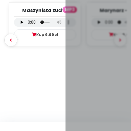
MP3
Maszynista zuch -
Marynarz - 
wersja wokalna (PD,
wokalna (PD
mp3)
Kup
9.99
zł
Kup
9.9