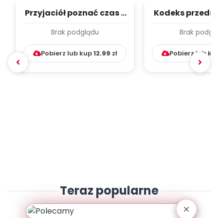
Przyjaciół poznać czas -
Kodeks przedsz
wrzesień - TYGODNIOWY
wrzesień - TY
Brak podglądu
Brak podgl
PLAN PRA...
PLAN PRAC
Pobierz lub kup
12.99
zł
Pobierz lub k
Teraz popularne
zobacz więcej