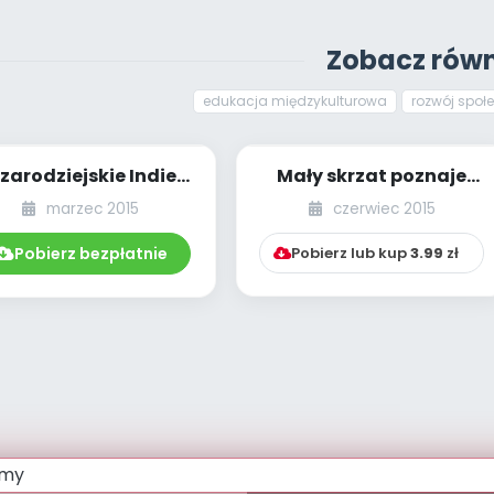
Zobacz równ
edukacja międzykulturowa
rozwój społ
zarodziejskie Indie
Mały skrzat poznaje
(propozycje
świat – Hiszpania
marzec 2015
czerwiec 2015
ultisensorycznych
[zabawy tematyczn...
zaj...
Pobierz bezpłatnie
Pobierz lub kup
3.99
zł