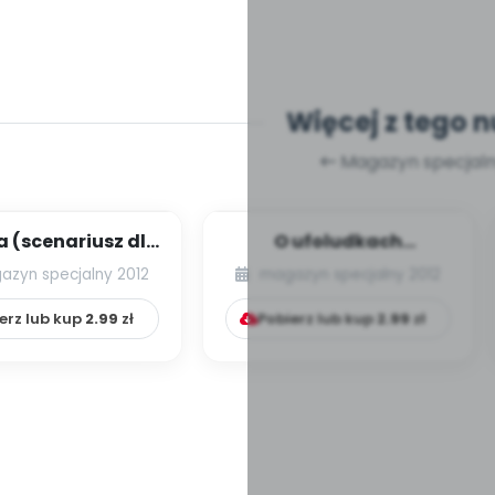
Więcej z tego 
Magazyn specjaln
a (scenariusz dla
O ufoludkach
upy cztero-,
(scenariusz
azyn specjalny 2012
magazyn specjalny 2012
ęciolatków)...
przedstawienia)
erz lub kup
2.99
zł
Pobierz lub kup
2.99
zł