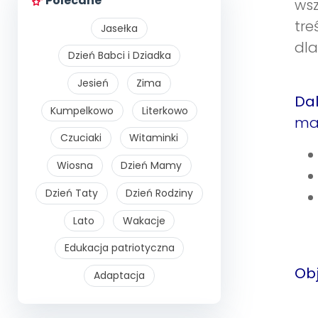
Polecane
wsz
tre
Jasełka
dl
Dzień Babci i Dziadka
Jesień
Zima
Dal
Kumpelkowo
Literkowo
maj
Czuciaki
Witaminki
Wiosna
Dzień Mamy
Dzień Taty
Dzień Rodziny
Lato
Wakacje
Edukacja patriotyczna
Obj
Adaptacja