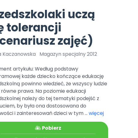
e
y
Gotowa w mniej niż 10 min • 14 dni bez opłat
Zobacz nas na Instagramie
Bliżej Pieska
zedszkolaki uczą
Pomoc zwierzętom
TikTok
ę tolerancji
Nowości
Zobacz nas na TikToku
wej
Książka (dla) Przedszkolaka
Zapowiedzi
cenariusz zajęć)
Promowanie czytelnictwa
YouTube
zkoli
Polecamy
Filmy edukacyjne
a Kaczanowska
Magazyn specjalny 2012
osk Online.
5 czerwca 2024 r. uzyskała
Promocje
19 r. Nr decyzji:
ment artykułu: Według podstawy
Archiwalne numery
ramowej każde dziecko kończące edukację
szkolną powinno wiedzieć, że wszyscy ludzie
Pomoc
 równe prawa. Na poziomie edukacji
szkolnej należy do tej tematyki podejść z
uciem, by była ona dostosowana do
wości i zainteresowań dzieci w tym ...
więcej
Pobierz