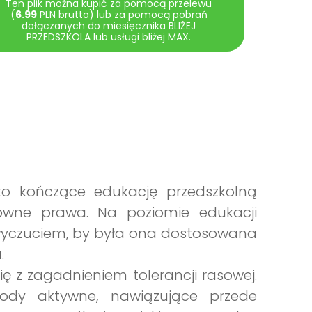
Ten plik można kupić za pomocą przelewu
(
6.99
PLN brutto) lub za pomocą pobrań
dołączanych do miesięcznika BLIŻEJ
PRZEDSZKOLA lub usługi bliżej MAX.
o kończące edukację przedszkolną
równe prawa. Na poziomie edukacji
z wyczuciem, by była ona dostosowana
.
ię z zagadnieniem tolerancji rasowej.
ody aktywne, nawiązujące przede