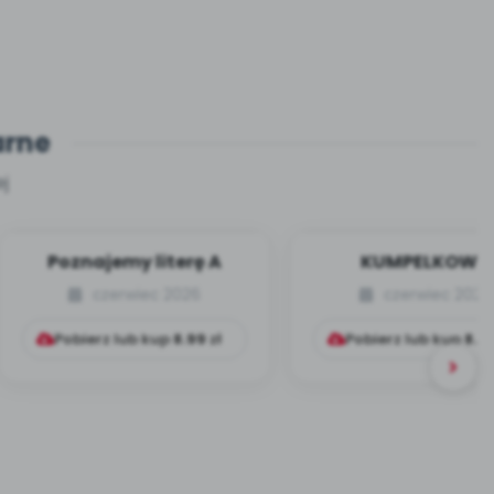
arne
j
Poznajemy literę A
KUMPELKOWO
czerwiec 2026
czerwiec 2026
Pobierz lub kup
8.99
zł
Pobierz lub kup
8.9