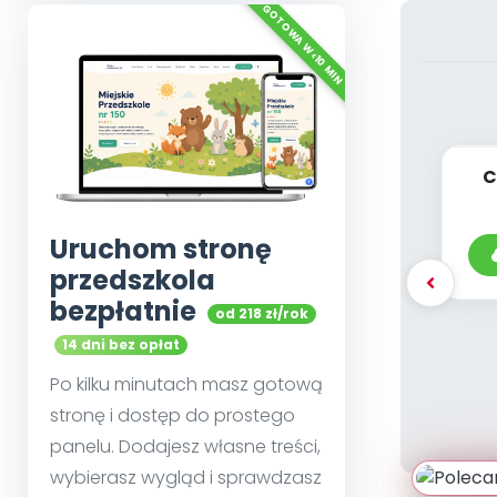
C
m
Uruchom stronę
przedszkola
bezpłatnie
od 218 zł/rok
14 dni bez opłat
Po kilku minutach masz gotową
stronę i dostęp do prostego
panelu. Dodajesz własne treści,
wybierasz wygląd i sprawdzasz