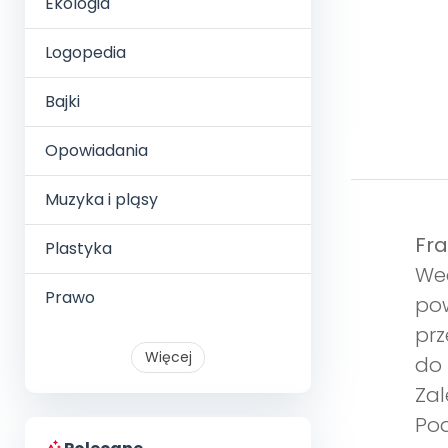
Ekologia
Logopedia
Bajki
Opowiadania
Muzyka i pląsy
Fra
Plastyka
We
Prawo
po
prz
Więcej
do 
Zal
Po