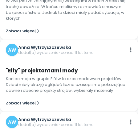
W związku ze zbiżającymi się wakacjami w Elfach zrobiło się
Promocje
trochę poważnie. W końcu mieliśmy rozmawiać o naszym
Pomoc
bezpieczeństwie. Jednak to dzieci miały podać sytuacje, w
których
Zobacz więcej
Anna Wytrzyszczewska
AW
dodał(a) wydarzenie · ponad 11 lat temu
"Elfy" projektantami mody
Koniec maja w grupie Elfów to czas modowych projektów.
Dzieci miały okazję oglądać liczne czasopisma pokazujące
dawne i obecne projekty strojów, wybierały materiały
Zobacz więcej
Anna Wytrzyszczewska
AW
dodał(a) wydarzenie · ponad 11 lat temu