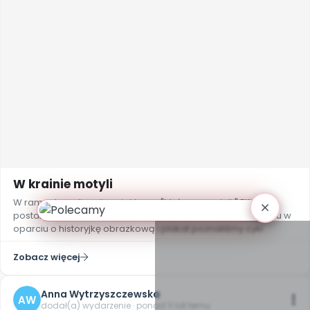
W krainie motyli
W ramach realizacji projektu pn. "Mały przyrodnik" Elfy
postanowiły poznać ciekawostki z życia motyli. Na początku w
oparciu o historyjkę obrazkową i plakat poznaliśmy cykl
Zobacz więcej
Anna Wytrzyszczewska
AW
dodał(a) wydarzenie · ponad 11 lat temu