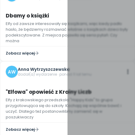
Dbamy o książki
Elfy od zawsze interesowały się książkami, więc kiedy padło
hasło, że będziemy rozmawiać właśnie o książkach dzieci były
podekscytowane. Z miejsca pojawiła się seria pytań: Czy
można
Zobacz więcej
Anna Wytrzyszczewska
AW
dodał(a) wydarzenie · ponad 11 lat temu
"Elfowa" opowieść z Krainy Liczb
Elfy z krakowskiego przedszkola "Happy Kids" to grupa
przygotowująca się do szkoły. Kochają się wspólnie bawić i
uczyć. Dlatego też postanowiliśmy zamienić się w
poszukiwaczy
Zobacz więcej