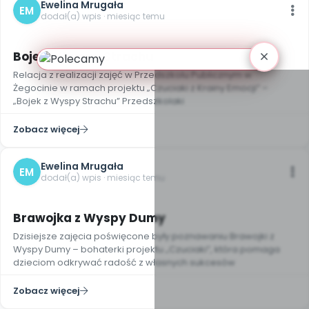
Ewelina Mrugała
EM
dodał(a) wpis · miesiąc temu
Bojek z Wyspy Strachu
Relacja z realizacji zajęć w Przedszkolu Publicznym w
Żegocinie w ramach projektu „Czuciaki z Krainy Emocji” –
„Bojek z Wyspy Strachu” Przedszkolaki
Zobacz więcej
Ewelina Mrugała
EM
dodał(a) wpis · miesiąc temu
Brawojka z Wyspy Dumy
Dzisiejsze zajęcia poświęcone były poznawaniu Brawojki z
Wyspy Dumy – bohaterki projektu „Czuciaki”, która pomaga
dzieciom odkrywać radość z własnych sukcesów
Zobacz więcej