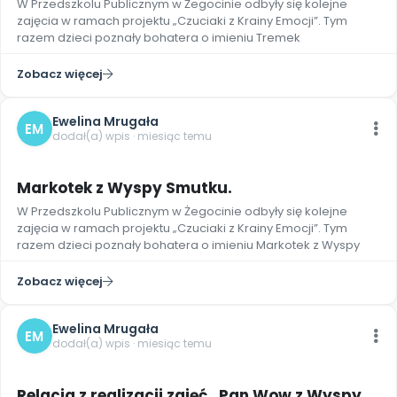
W Przedszkolu Publicznym w Żegocinie odbyły się kolejne
Archiwalne numery
zajęcia w ramach projektu „Czuciaki z Krainy Emocji”. Tym
Promocje
razem dzieci poznały bohatera o imieniu Tremek
Pomoc
Zobacz więcej
Ewelina Mrugała
EM
dodał(a) wpis · miesiąc temu
Markotek z Wyspy Smutku.
W Przedszkolu Publicznym w Żegocinie odbyły się kolejne
zajęcia w ramach projektu „Czuciaki z Krainy Emocji”. Tym
razem dzieci poznały bohatera o imieniu Markotek z Wyspy
Zobacz więcej
Ewelina Mrugała
EM
dodał(a) wpis · miesiąc temu
Relacja z realizacji zajęć „Pan Wow z Wyspy