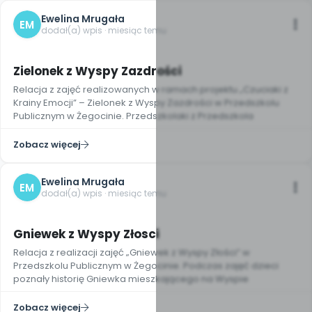
Ewelina Mrugała
EM
dodał(a) wpis · miesiąc temu
Zielonek z Wyspy Zazdrości
Relacja z zajęć realizowanych w ramach projektu „Czuciaki z
Krainy Emocji” – Zielonek z Wyspy Zazdrości w Przedszkolu
Publicznym w Żegocinie. Przedszkolaki z Przedszkola
Zobacz więcej
Ewelina Mrugała
EM
dodał(a) wpis · miesiąc temu
Gniewek z Wyspy Złosci
Relacja z realizacji zajęć „Gniewek z Wyspy Złości” w
Przedszkolu Publicznym w Żegocinie. Podczas zajęć dzieci
poznały historię Gniewka mieszkającego na Wyspie
Zobacz więcej