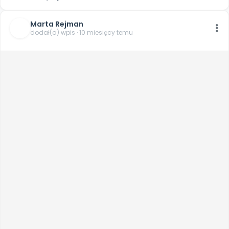
Marta Rejman
dodał(a) wpis · 10 miesięcy temu