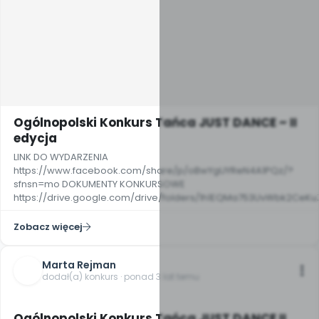
Ogólnopolski Konkurs Tańca JUST DANCE ~ II
edycja
LINK DO WYDARZENIA
https://www.facebook.com/share/p/oBwYgUYReN4A1PQz/?
sfnsn=mo DOKUMENTY KONKURSOWE
https://drive.google.com/drive/folders/1h1EQMa753UvWbk2Ce
Zobacz więcej
Marta Rejman
dodał(a) konkurs · ponad 3 lat temu
Ogólnopolski Konkurs Tańca JUST DANCE II