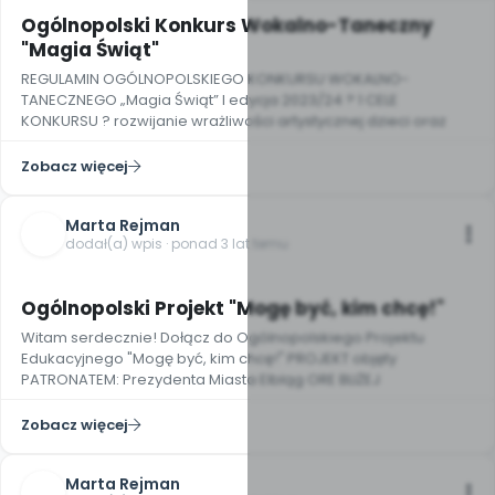
Ogólnopolski Konkurs Wokalno-Taneczny
"Magia Świąt"
REGULAMIN OGÓLNOPOLSKIEGO KONKURSU WOKALNO-
TANECZNEGO „Magia Świąt” I edycja 2023/24 ? 1 CELE
KONKURSU ? rozwijanie wrażliwości artystycznej dzieci oraz
Zobacz więcej
Marta Rejman
dodał(a) wpis · ponad 3 lat temu
Ogólnopolski Projekt "Mogę być, kim chcę!"
Witam serdecznie! Dołącz do Ogólnopolskiego Projektu
Edukacyjnego "Mogę być, kim chcę!" PROJEKT objęty
PATRONATEM: Prezydenta Miasta Elbląg ORE BLIŻEJ
Zobacz więcej
Marta Rejman