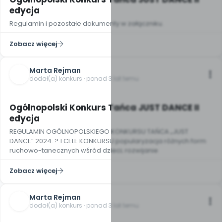
edycja
Regulamin i pozostałe dokumenty w załączniku.
Zobacz więcej
Marta Rejman
dodał(a) konkurs · ponad 3 lat temu
2
Ogólnopolski Konkurs Tańca JUST DANCE II
edycja
REGULAMIN OGÓLNOPOLSKIEGO KONKURSU TAŃCA „JUST
DANCE” 2024: ? 1 CELE KONKURSU popularyzacja różnych form
ruchowo-tanecznych wśród dzieci; rozwijanie
Zobacz więcej
Marta Rejman
dodał(a) konkurs · ponad 3 lat temu