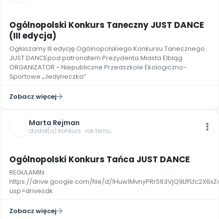
2
Ogólnopolski Konkurs Taneczny JUST DANCE
(III edycja)
Ogłaszamy III edycję Ogólnopolskiego Konkursu Tanecznego
JUST DANCEpod patronatem Prezydenta Miasta Elbląg.
ORGANIZATOR ~ Niepubliczne Przedszkole Ekologiczno-
Sportowe „Jedyneczka”
Zobacz więcej
Marta Rejman
dodał(a) konkurs · rok temu
2
Ogólnopolski Konkurs Tańca JUST DANCE
REGULAMIN
https://drive.google.com/file/d/1Huw1MvnyPRrS63VjQ9LfFLfc2X6x
usp=drivesdk
Zobacz więcej