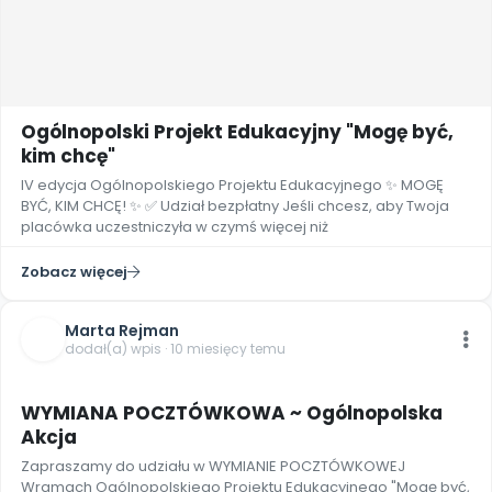
Ogólnopolski Projekt Edukacyjny "Mogę być,
kim chcę"
IV edycja Ogólnopolskiego Projektu Edukacyjnego ✨ MOGĘ
BYĆ, KIM CHCĘ! ✨ ✅️ Udział bezpłatny Jeśli chcesz, aby Twoja
placówka uczestniczyła w czymś więcej niż
Zobacz więcej
Marta Rejman
dodał(a) wpis · 10 miesięcy temu
WYMIANA POCZTÓWKOWA ~ Ogólnopolska
Akcja
Zapraszamy do udziału w WYMIANIE POCZTÓWKOWEJ
Wramach Ogólnopolskiego Projektu Edukacyjnego "Mogę być,