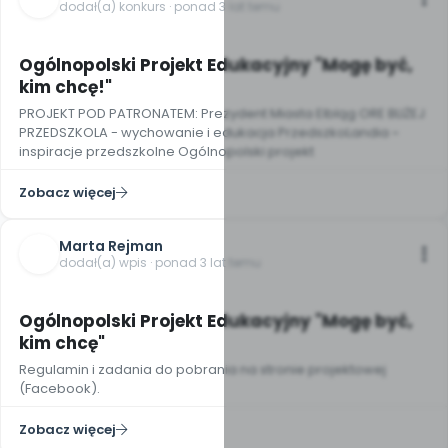
dodał(a) konkurs · ponad 3 lat temu
Ogólnopolski Projekt Edukacyjny "Mogę być,
kim chcę!"
PROJEKT POD PATRONATEM: Prezydent Miasta Elbląg ORE BLIŻEJ
PRZEDSZKOLA - wychowanie i edukacja PrzedszkoLandia ~
inspiracje przedszkolne Ogólnopolski projekt
Zobacz więcej
Marta Rejman
dodał(a) wpis · ponad 3 lat temu
Ogólnopolski Projekt Edukacyjny "Mogę być,
kim chcę"
Regulamin i zadania do pobrania na stronie projektowej
(Facebook).
Zobacz więcej