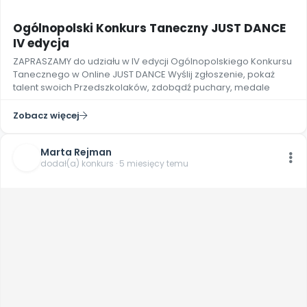
Archiwalne numery
Promocje
Ogólnopolski Konkurs Taneczny JUST DANCE
Pomoc
IV edycja
ZAPRASZAMY do udziału w IV edycji Ogólnopolskiego Konkursu
Tanecznego w Online JUST DANCE Wyślij zgłoszenie, pokaż
talent swoich Przedszkolaków, zdobądź puchary, medale
Zobacz więcej
Marta Rejman
dodał(a) konkurs · 5 miesięcy temu