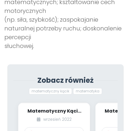
matematycznych; kształtowanie cech
motorycznych
(np. siła, szybkość); zaspokajanie
naturalnej potrzeby ruchu; doskonalenie
percepcji
słuchowej.
Zobacz również
matematyczny kącik
matematyka
Matematyczny Kącik
Matematy
Pani Zuzi [cz. XIII]
Pani Zuzi.
wrzesień 2022
lu
ciała t