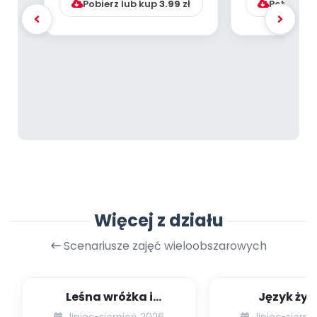
Pobierz lub kup
3.99
zł
Pobierz l
Więcej z działu
Scenariusze zajęć wieloobszarowych
Leśna wróżka i
Język żyr
przyjaciele