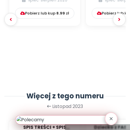
lipiec-sierpień 2026
lipiec-sierp
Pobierz lub kup
8.99
zł
Pobierz lub k
Więcej z tego numeru
Listopad 2023
SPIS TREŚCI + SPIS
Dziecko z FAS 