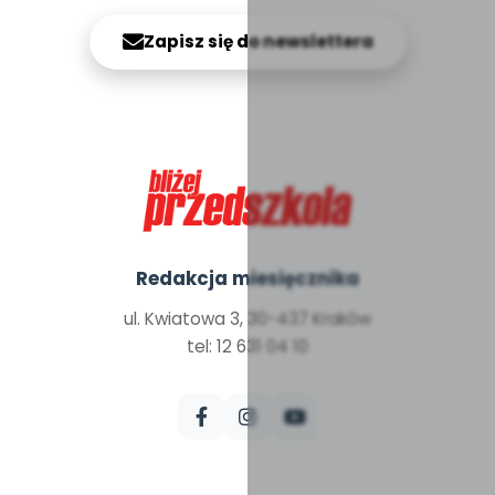
Zapisz się do newslettera
Redakcja miesięcznika
ul. Kwiatowa 3, 30-437 Kraków
tel: 12 631 04 10