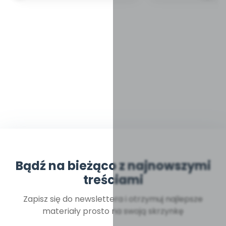
Bądź na bieżąco z najnowszymi
treściami
Zapisz się do newslettera i otrzymuj najlepsze
materiały prosto na swoją skrzynkę