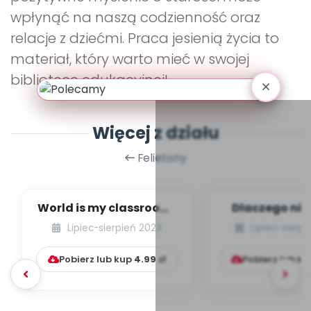
wpłynąć na naszą codzienność oraz
relacje z dziećmi. Praca jesienią życia to
materiał, który warto mieć w swojej
bibliotece edukacyjnej!
Więcej z działu
Felietony
World is my classroom!
Dlaczego nie
Idea leśnego
ubierać dzi
Lipiec-sierpień 2023
Lipiec-sierp
przedszkola w Wielk...
butów, czyli p
Pobierz lub kup
4.99
zł
Pobierz lub k