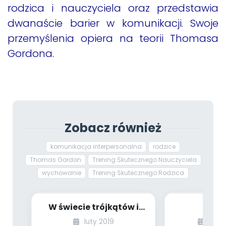
rodzica i nauczyciela oraz przedstawia
dwanaście barier w komunikacji. Swoje
przemyślenia opiera na teorii Thomasa
Gordona.
Zobacz również
komunikacja interpersonalna
rodzice
Thomas Gordon
Trening Skutecznego Nauczyciela
wychowanie
Trening Skutecznego Rodzica
W świecie trójkątów i
Sześ
nie tylko… [PBP - dzieci
Komun
luty 2019
grud