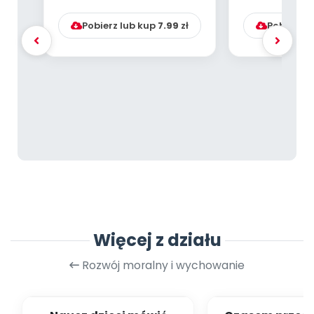
starsze ...
Interpe
[warszta
Pobierz lub kup
7.99
zł
Pobierz l
Więcej z działu
Rozwój moralny i wychowanie