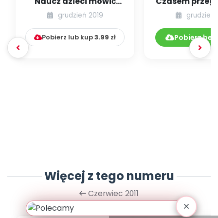
Naucz dzieci mówić
Czasem przeg
„dzień dobry” bez
ale się nie ob
grudzień 2019
grudzień 
przypominania...
Pobierz lub kup
3.99
zł
Pobierz bez
Więcej z tego numeru
Czerwiec 2011