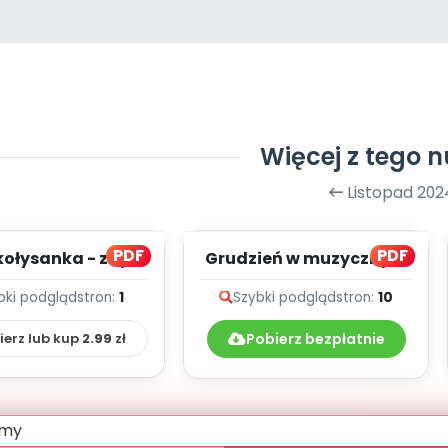
Więcej z tego 
Listopad 202
PDF
PDF
kołysanka - zapis
Grudzień w muzycznym
lodii i tekst
przedszkolu - teksty
bki podgląd
stron:
1
Szybki podgląd
stron:
10
piosenek
ierz lub kup
2.99
zł
Pobierz bezpłatnie