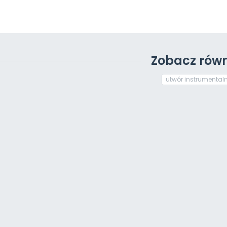
Zobacz równ
utwór instrumental