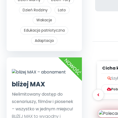
Dzień Rodziny
Lato
Wakacje
Edukacja patriotyczna
Adaptacja
Cicha 
me
Szy
bliżej MAX
Pob
Nielimitowany dostęp do
scenariuszy, filmów i piosenek
– wszystko w jednym miejscu!
BLIŻEJ MAX to wygodny i