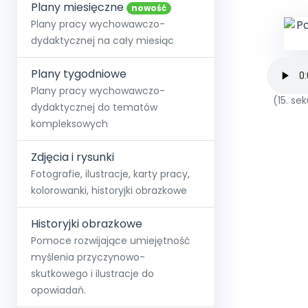
online lub stacjonarnie.
Plany miesięczne
Szko
Film
Wygr
nowość
Społeczność
Strona główna
Poznaj pakiet MAX
Wszystkie projekty
Skontaktuj się
Wit
Plany pracy wychowawczo-
O miesięczniku
O Akademii
+48 12 631 04 10
Zdro
dydaktycznej na cały miesiąc
Zam
Kio
kontakt@blizejprzedszkola.pl
Szko
E-wy
Doo
Plany tygodniowe
Pozn
Plany pracy wychowawczo-
(15. s
dydaktycznej do tematów
Akredyt
Wydanie l
∞
Pakiet 
Dodaj wpis
Sen
kompleksowych
Akademia Edu
Pełen dostęp
Zob
Testuj przez 7 dni
Patr
Strefy, k
przedłużenie a
NP.5470.4.20
Zdjęcia i rysunki
Zam
Zob
Fotografie, ilustracje, karty pracy,
kolorowanki, historyjki obrazkowe
Historyjki obrazkowe
Pomoce rozwijające umiejętność
myślenia przyczynowo-
skutkowego i ilustracje do
opowiadań.