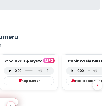
numeru
4
MP3
Choinka się błyszczy... -
Choinka się błyszczy
wersja wokalna (PD,
wersja instrument
mp3)
(PD, mp...
Kup
9.99
zł
Pobierz lub kup
9.