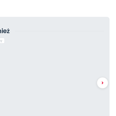
ież
ny