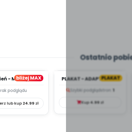
Ostatnio pobi
bliżej MAX
PLAKAT
ień - MIESIĘCZNY
PLAKAT - ADAPTACJA -
PLAN PRACY
PORADNIK DLA RODZICA
Szybki podgląd
stron:
1
Brak podglądu
HOWAWCZO –
YDAKTYC...
Kup
4.99
zł
erz lub kup
24.99
zł