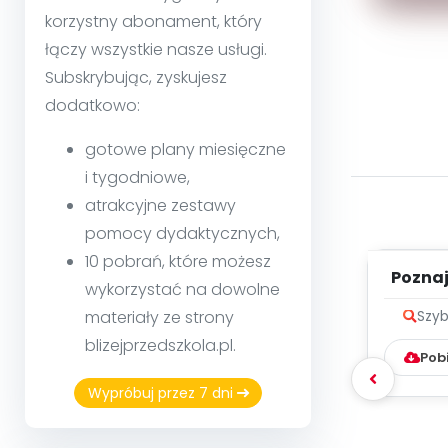
korzystny abonament, który
łączy wszystkie nasze usługi.
Subskrybując, zyskujesz
dodatkowo:
gotowe plany miesięczne
i tygodniowe,
atrakcyjne zestawy
pomocy dydaktycznych,
10 pobrań, które możesz
Poznaje
wykorzystać na dowolne
materiały ze strony
Szyb
blizejprzedszkola.pl.
Pob
Wypróbuj przez 7 dni