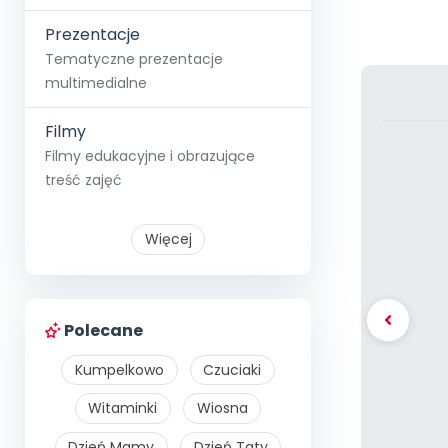
Prezentacje
Tematyczne prezentacje
multimedialne
Filmy
Filmy edukacyjne i obrazujące
treść zajęć
Więcej
Polecane
Kumpelkowo
Czuciaki
Witaminki
Wiosna
Dzień Mamy
Dzień Taty