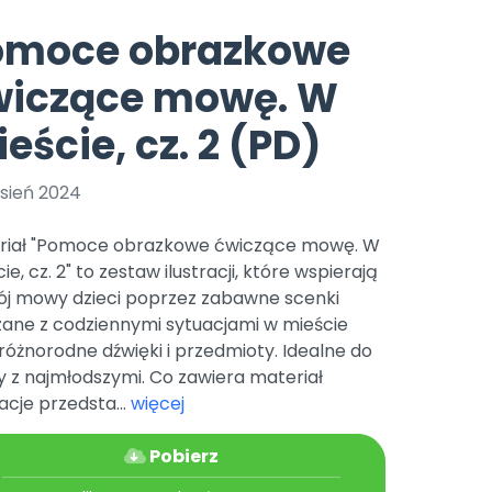
e
y
Gotowa w mniej niż 10 min • 14 dni bez opłat
Zobacz nas na Instagramie
Bliżej Pieska
omoce obrazkowe
Pomoc zwierzętom
TikTok
wiczące mowę. W
Nowości
Zobacz nas na TikToku
wej
Książka (dla) Przedszkolaka
Zapowiedzi
eście, cz. 2 (PD)
Promowanie czytelnictwa
YouTube
zkoli
Polecamy
Filmy edukacyjne
sień 2024
osk Online.
5 czerwca 2024 r. uzyskała
Promocje
19 r. Nr decyzji:
riał "Pomoce obrazkowe ćwiczące mowę. W
Archiwalne numery
ie, cz. 2" to zestaw ilustracji, które wspierają
ój mowy dzieci poprzez zabawne scenki
Pomoc
zane z codziennymi sytuacjami w mieście
różnorodne dźwięki i przedmioty. Idealne do
 z najmłodszymi. Co zawiera materiał
racje przedsta...
więcej
Pobierz