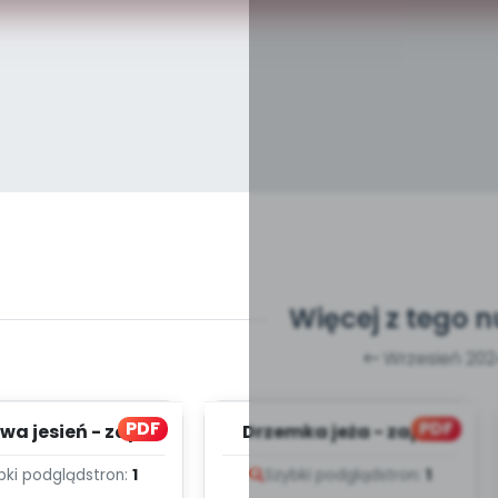
Więcej z tego 
Wrzesień 20
PDF
PDF
wa jesień - zapis
Drzemka jeża - zapis
lodii i tekst
melodii i tekst
bki podgląd
stron:
1
Szybki podgląd
stron:
1