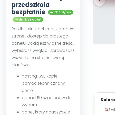
przedszkola
bezpłatnie
od 218 zł/rok
14 dni bez opłat
Po kilku minutach masz gotową
stronę i dostęp do prostego
panelu. Dodajesz własne treści,
wybierasz wygląd i sprawdzasz
wszystko na stronie swojej
placówki.
hosting, SSL, kopie i
pomoc techniczna w
cenie
ponad 50 szablonów do
Koloro
wyboru
me
Szy
panel, który nauczyciele