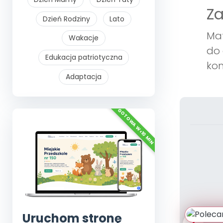
Z
Dzień Rodziny
Lato
Mat
Wakacje
do 
Edukacja patriotyczna
ko
Adaptacja
Uruchom stronę