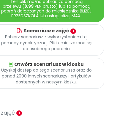
Ten plik można pobrać za pomocą
przelewu (
8.99
PLN brutto) lub za pomocą
pobrań dołączanych do miesięcznika BLIŻEJ
PRZEDSZKOLA lub usługi bliżej MAX.
Scenariusze zajęć
1
Pobierz scenariusz z wykorzystaniem tej
pomocy dydaktycznej. Pliki umieszczone są
do osobnego pobrania
Otwórz scenariusz w kiosku
Uzyskaj dostęp do tego scenariusza oraz do
ponad 2000 innych scenariuszy i artykułów
dostępnych w naszym kiosku.
 zajęć
1