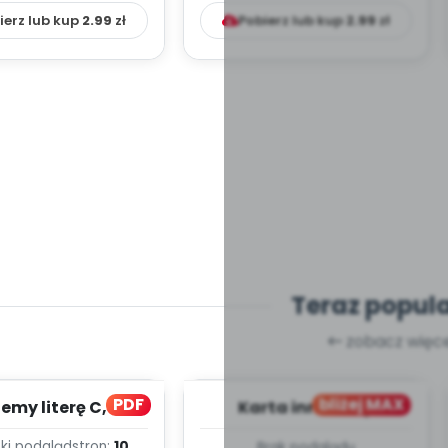
ierz lub kup
2.99
zł
Pobierz lub kup
2.99
zł
Teraz popul
zobacz więce
PDF
bliżej MAX
my literę C, cz. 1
Karta innowacji
(PD)
pedagogicznej -
ki podgląd
stron:
10
Brak podglądu