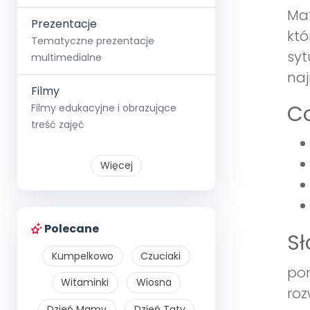
Mat
Prezentacje
któ
Tematyczne prezentacje
syt
multimedialne
naj
Filmy
Co
Filmy edukacyjne i obrazujące
treść zajęć
Więcej
Polecane
S
Kumpelkowo
Czuciaki
pom
Witaminki
Wiosna
roz
Dzień Mamy
Dzień Taty