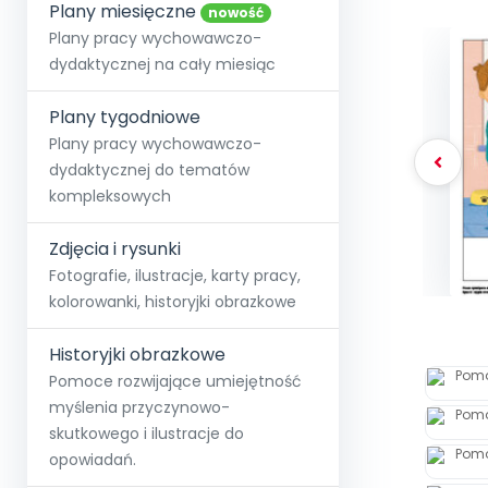
online lub stacjonarnie.
Plany miesięczne
Szko
Film
Wygr
nowość
Społeczność
Strona główna
Poznaj pakiet MAX
Wszystkie projekty
Skontaktuj się
Wit
Plany pracy wychowawczo-
O miesięczniku
O Akademii
+48 12 631 04 10
Zdro
dydaktycznej na cały miesiąc
Zam
Kio
kontakt@blizejprzedszkola.pl
Szko
E-wy
Doo
Plany tygodniowe
Pozn
Plany pracy wychowawczo-
dydaktycznej do tematów
Akredyt
Wydanie l
∞
Pakiet 
Dodaj wpis
Sen
kompleksowych
Akademia Edu
Pełen dostęp
Zob
Testuj przez 7 dni
Patr
Strefy, k
przedłużenie a
NP.5470.4.20
Zdjęcia i rysunki
Zam
Zob
Fotografie, ilustracje, karty pracy,
kolorowanki, historyjki obrazkowe
Historyjki obrazkowe
Pomoce rozwijające umiejętność
myślenia przyczynowo-
skutkowego i ilustracje do
opowiadań.