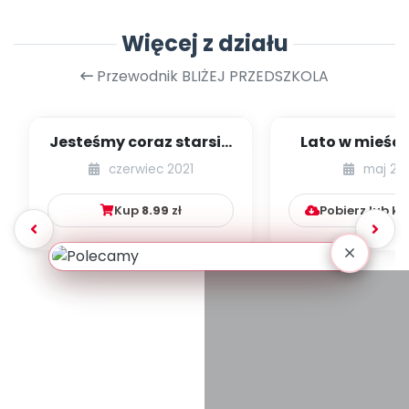
Więcej z działu
Przewodnik BLIŻEJ PRZEDSZKOLA
Jesteśmy coraz starsi -
Lato w mieście
zestaw
dzieci młods
czerwiec 2021
maj 20
numer 1
Kup
8.99
zł
Pobierz lub k