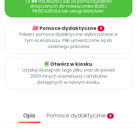
(
7.99
PLN brutto) lub za pomocą pobrań
Archiwalne numery
dołączanych do miesięcznika BLIŻEJ
Promocje
PRZEDSZKOLA lub usługi bliżej MAX.
Pomoc
Pomoce dydaktyczne
3
Pobierz pomoce dydaktyczne wykorzystane w
tym scenariuszu. Pliki umieszczone są do
osobnego pobrania
Otwórz w kiosku
Uzyskaj dostęp do tego pliku oraz do ponad
2000 innych scenariuszy i artykułów
dostępnych w naszym kiosku.
Opis
Pomoce dydaktyczne
3