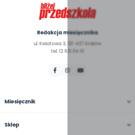
Redakcja miesięcznika
ul. Kwiatowa 3, 30-437 Kraków
tel: 12 631 04 10
Miesięcznik
O miesięczniku
W numerze
Sklep