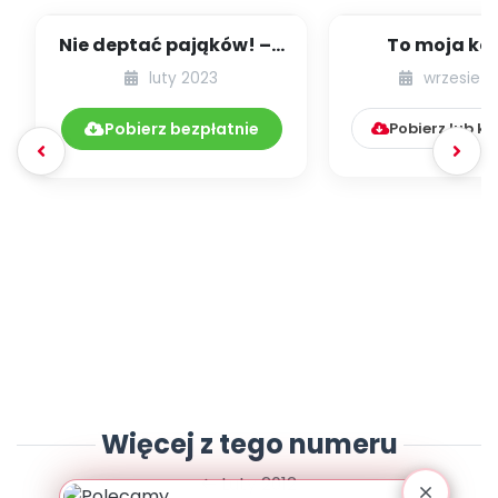
Nie deptać pająków! – z
To moja ko
wizytą u Pana Owada
luty 2023
wrzesień 
Pobierz bezpłatnie
Pobierz lub k
Więcej z tego numeru
Luty 2012