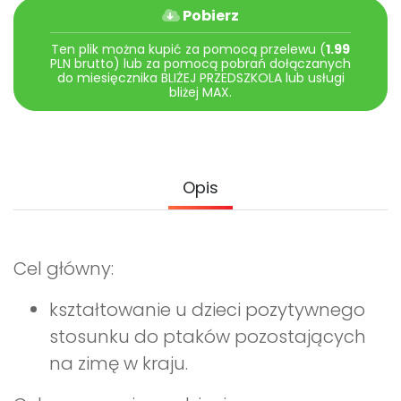
Archiwalne numery
Pobierz
Promocje
Ten plik można kupić za pomocą przelewu (
1.99
Pomoc
PLN brutto) lub za pomocą pobrań dołączanych
do miesięcznika BLIŻEJ PRZEDSZKOLA lub usługi
bliżej MAX.
Opis
Cel główny:
kształtowanie u dzieci pozytywnego
stosunku do ptaków pozostających
na zimę w kraju.