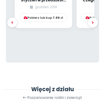
Styczeń w przedszkolu
Czego moż
[PBP - bank pomysłów]
się od zwier
grudzień 2019
lu
Pobierz lub kup
7.99
zł
Pobierz l
Więcej z działu
Poszanowanie roślin i zwierząt