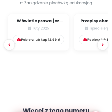
Zarządzanie placówką edukacyjną
W świetle prawa [cz.
Przepisy obow
68] [kącik eksperta]
w przedszk
luty 2025
lipiec-sierp
niepublicznyc
Pobierz lub kup
12.99
zł
Pobierz lub k
Więcej z tego numeru