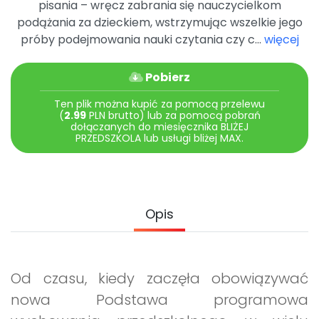
pisania – wręcz zabrania się nauczycielkom
Archiwalne numery
podążania za dzieckiem, wstrzymując wszelkie jego
Promocje
próby podejmowania nauki czytania czy c...
więcej
Pomoc
Pobierz
Ten plik można kupić za pomocą przelewu
(
2.99
PLN brutto) lub za pomocą pobrań
dołączanych do miesięcznika BLIŻEJ
PRZEDSZKOLA lub usługi bliżej MAX.
Opis
Od czasu, kiedy zaczęła obowiązywać
nowa Podstawa programowa