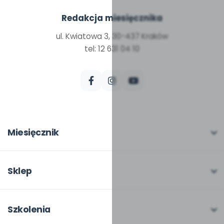
Redakcja miesięcznika
ul. Kwiatowa 3, 30-437 Kraków
tel: 12 631 04 10
Miesięcznik
O miesięczniku
W numerze
Sklep
Scenariusze i artykuły
Pełna oferta
Pomoce dydaktyczne
Moje zakupy
Szkolenia