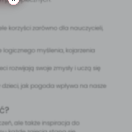
e korzyści zarówno dla nauczycieli,
 logicznego myślenia, kojarzenia
i rozwijają swoje zmysły i uczą się
 dzieci, jak pogoda wpływa na nasze
ć?
czeń, ale także inspiracja do
mu każde zajęcia staną się