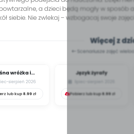
powtarzalne, a dzieci będą mogły w sposób 
ół siebie. Nie zwlekaj – wzbogacaj swoje zajęcia
Więcej z dzi
Scenariusze zajęć wiel
śna wróżka i
Język żyrafy
przyjaciele
piec-sierpień 2026
lipiec-sierpień 2026
erz lub kup
8.99
zł
Pobierz lub kup
8.99
zł