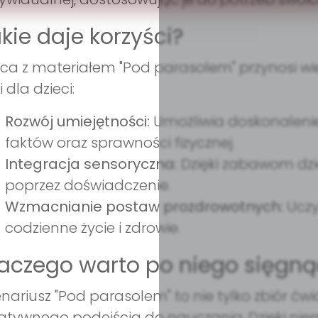
kie daje korzyści?
ca z materiałem "Pod parasolem" przynosi wiel
i dla dzieci:
Rozwój umiejętności:
Umożliwia doskonalenie
faktów oraz sprawności fizycznej.
Integracja sensoryczna:
Dzięki zabawom dziec
poprzez doświadczenie.
Wzmacnianie postaw prozdrowotnych:
Uczy
codzienne życie i zdrowie.
aczego warto po niego sięgną
nariusz "Pod parasolem" to nie tylko zbiór ćwi
atywnego podejścia do nauczania. Dzięki nie