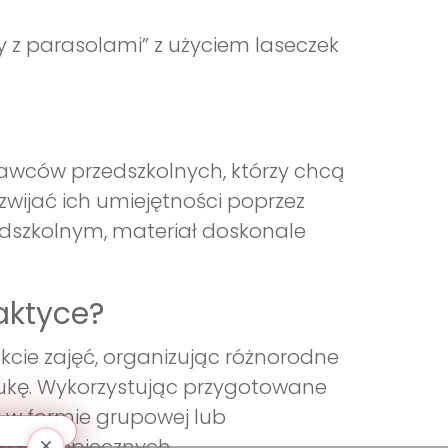
z parasolami” z użyciem laseczek
wawców przedszkolnych, którzy chcą
wijać ich umiejętności poprzez
edszkolnym, materiał doskonale
aktyce?
cie zajęć, organizując różnorodne
aukę. Wykorzystując przygotowane
 w formie grupowej lub
ch podopiecznych.