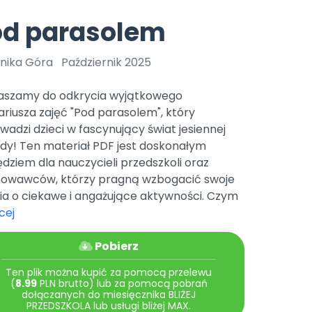
e
y
Gotowa w mniej niż 10 min • 14 dni bez opłat
Zobacz nas na Instagramie
Bliżej Pieska
od parasolem
Pomoc zwierzętom
TikTok
Nowości
Zobacz nas na TikToku
nika Góra
Październik 2025
wej
Książka (dla) Przedszkolaka
Zapowiedzi
Promowanie czytelnictwa
aszamy do odkrycia wyjątkowego
YouTube
zkoli
Polecamy
Filmy edukacyjne
riusza zajęć "Pod parasolem", który
adzi dzieci w fascynujący świat jesiennej
osk Online.
5 czerwca 2024 r. uzyskała
Promocje
19 r. Nr decyzji:
dy! Ten materiał PDF jest doskonałym
dziem dla nauczycieli przedszkoli oraz
Archiwalne numery
owawców, którzy pragną wzbogacić swoje
Pomoc
ia o ciekawe i angażujące aktywności. Czym
cej
Pobierz
Ten plik można kupić za pomocą przelewu
(
8.99
PLN brutto) lub za pomocą pobrań
dołączanych do miesięcznika BLIŻEJ
PRZEDSZKOLA lub usługi bliżej MAX.