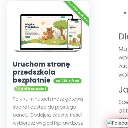
Dl
Mat
wpr
Uruchom stronę
zab
przedszkola
wpi
bezpłatnie
od 218 zł/rok
Ja
14 dni bez opłat
Po kilku minutach masz gotową
Sce
stronę i dostęp do prostego
akt
panelu. Dodajesz własne treści,
pom
wybierasz wygląd i sprawdzasz
ind