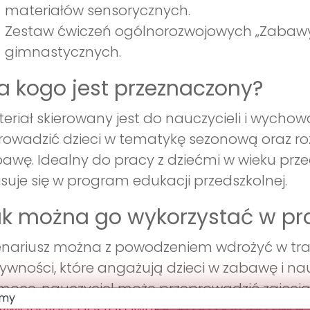
materiałów sensorycznych.
Zestaw ćwiczeń ogólnorozwojowych „Zabawy 
gimnastycznych.
a kogo jest przeznaczony?
eriał skierowany jest do nauczycieli i wycho
owadzić dzieci w tematykę sezonową oraz roz
awę. Idealny do pracy z dziećmi w wieku prz
suje się w program edukacji przedszkolnej.
k można go wykorzystać w pr
nariusz można z powodzeniem wdrożyć w trak
ywności, które angażują dzieci w zabawę i n
oce, nauczyciel może przeprowadzić zajęcia
ywidualnej, dostosowując je do potrzeb swoi