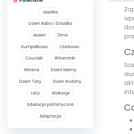
Polecane
Zap
Jasełka
wpr
Dzień Babci i Dziadka
dos
Jesień
Zima
pra
Kumpelkowo
Literkowo
Cz
Czuciaki
Witaminki
Sce
Wiosna
Dzień Mamy
słu
Dzień Taty
Dzień Rodziny
akt
int
Lato
Wakacje
Co
Edukacja patriotyczna
Adaptacja