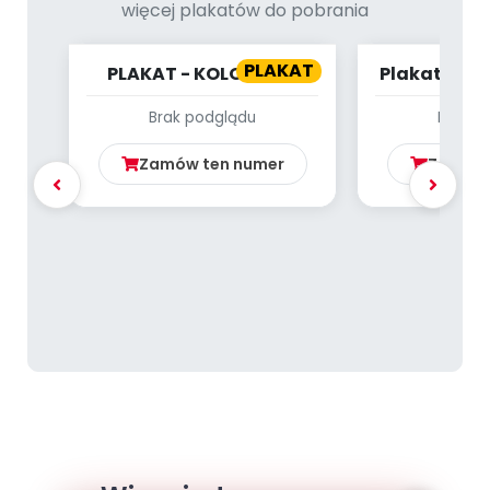
więcej plakatów do pobrania
PLAKAT
PLAKAT - KOLOROWE
Plakat - Z 
PTAKI
Brak podglądu
Brak p
Zamów ten numer
Zamów 