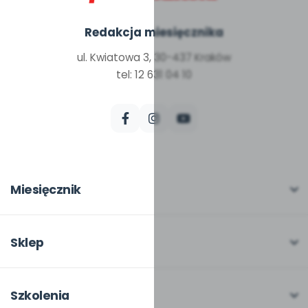
Redakcja miesięcznika
ul. Kwiatowa 3, 30-437 Kraków
tel: 12 631 04 10
Miesięcznik
O miesięczniku
W numerze
Sklep
Scenariusze i artykuły
Pełna oferta
Pomoce dydaktyczne
Moje zakupy
Szkolenia