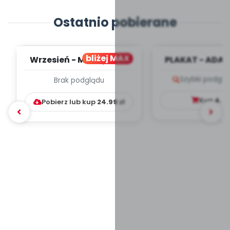
Ostatnio pobierane
bliżej MAX
Wrzesień - MIESIĘCZNY
PLAKAT - ADAP
PLAN PRACY
PORADNIK DLA 
Szybki podglą
Brak podglądu
WYCHOWAWCZO –
DYDAKTYC...
Kup
4.9
Pobierz lub kup
24.99
zł