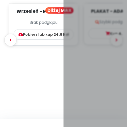
bliżej MAX
Wrzesień - MIESIĘCZNY
PLAKAT - ADAP
PLAN PRACY
PORADNIK DLA 
Szybki podglą
Brak podglądu
WYCHOWAWCZO –
DYDAKTYC...
Kup
4.9
Pobierz lub kup
24.99
zł