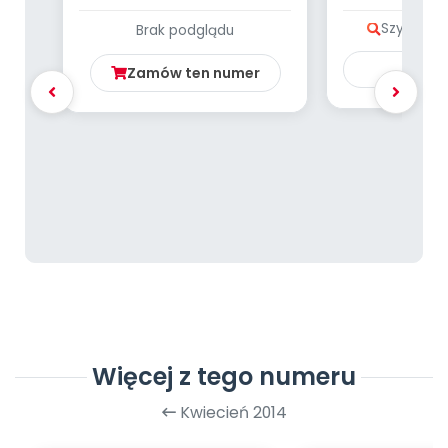
muz
Szybki po
Brak podglądu
Ku
Zamów ten numer
Więcej z tego numeru
Kwiecień 2014