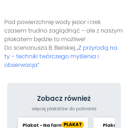
Archiwalne numery
Promocje
Pomoc
Pod powierzchnię wody jezior i rzek
czasem trudno zaglądnąć – ale z naszym
plakatem będzie to możliwe!
Do scenariusza B. Bielskiej „
Z przyrodą na
ty – techniki twórczego myślenia i
obserwacja
”.
Zobacz również
więcej plakatów do pobrania
PLAKAT
Plakat - Na farmie (cz. 2)
Plakat - 