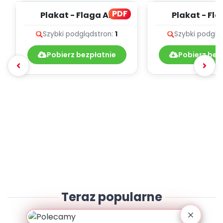
PDF
Plakat - Flaga A2
Plakat - Fl
Szybki podgląd
stron:
1
Szybki podglą
Pobierz bezpłatnie
Pobierz bez
Teraz popularne
zobacz więcej