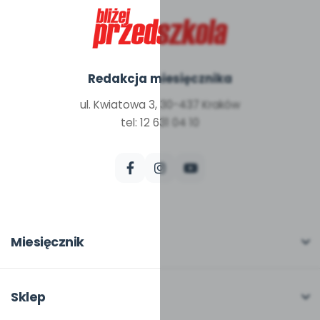
Redakcja miesięcznika
ul. Kwiatowa 3, 30-437 Kraków
tel: 12 631 04 10
Miesięcznik
O miesięczniku
W numerze
Sklep