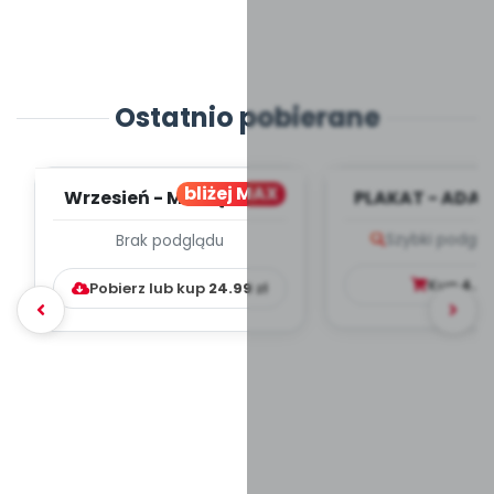
Ostatnio pobierane
bliżej MAX
Wrzesień - MIESIĘCZNY
PLAKAT - ADAP
PLAN PRACY
PORADNIK DLA 
Szybki podglą
Brak podglądu
WYCHOWAWCZO –
DYDAKTYC...
Kup
4.9
Pobierz lub kup
24.99
zł