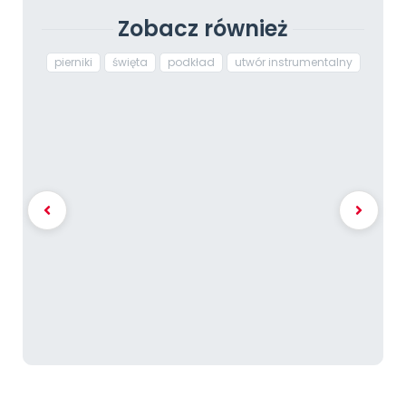
Zobacz również
pierniki
święta
podkład
utwór instrumentalny