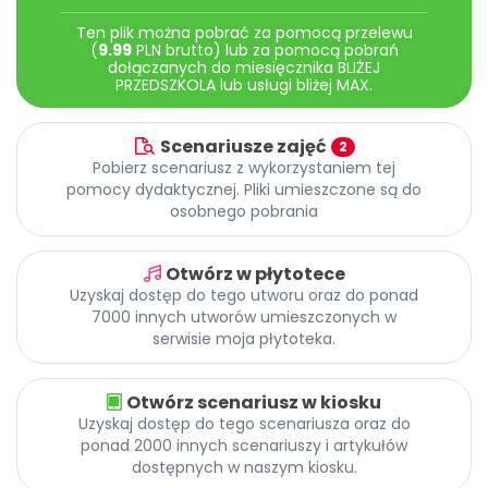
Archiwalne numery
Ten plik można pobrać za pomocą przelewu
Promocje
(
9.99
PLN brutto) lub za pomocą pobrań
Pomoc
dołączanych do miesięcznika BLIŻEJ
PRZEDSZKOLA lub usługi bliżej MAX.
Scenariusze zajęć
2
Pobierz scenariusz z wykorzystaniem tej
pomocy dydaktycznej. Pliki umieszczone są do
osobnego pobrania
Otwórz w płytotece
Uzyskaj dostęp do tego utworu oraz do ponad
7000 innych utworów umieszczonych w
serwisie moja płytoteka.
Otwórz scenariusz w kiosku
Uzyskaj dostęp do tego scenariusza oraz do
ponad 2000 innych scenariuszy i artykułów
dostępnych w naszym kiosku.