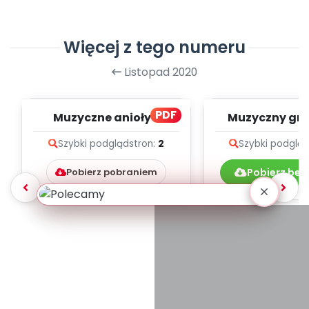
Więcej z tego numeru
Listopad 2020
PDF
Muzyczne anioły z
Muzyczny gru
papieru (PD)
teksty pio
Szybki podgląd
stron:
2
Szybki podglą
Pobierz pobraniem
Pobierz bez