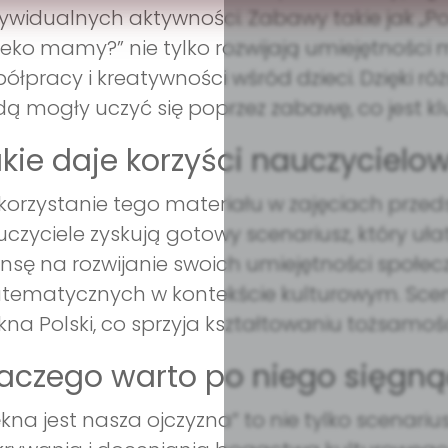
ywidualnych aktywności. Zabawy takie jak „Po
eko mamy?” nie tylko rozwijają umiejętności 
ółpracy i kreatywności wśród dzieci. Dzięki 
ą mogły uczyć się poprzez zabawę, co jest kl
kie daje korzyści nauczycielow
orzystanie tego materiału w zajęciach przedsz
czyciele zyskują gotowy scenariusz, który uła
nsę na rozwijanie swoich umiejętności społec
ematycznych w kontekście kulturowym. Sce
kna Polski, co sprzyja kształtowaniu tożsamo
aczego warto po niego sięgną
ękna jest nasza ojczyzna” to nie tylko scenarius