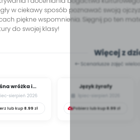
rywania i doceniania bogactwa kulturowego P
ły w ciekawy sposób poznawać swoją ojczyzn
cach piękne wspomnienia. Sięgnij po ten mate
tury do swojej klasy!
Więcej z dzi
Scenariusze zajęć wiel
śna wróżka i
Język żyrafy
przyjaciele
piec-sierpień 2026
lipiec-sierpień 2026
erz lub kup
8.99
zł
Pobierz lub kup
8.99
zł