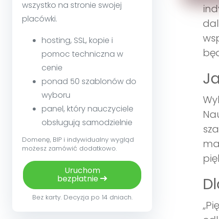
wszystko na stronie swojej
ind
placówki.
dal
wsp
hosting, SSL, kopie i
będ
pomoc techniczna w
cenie
Ja
ponad 50 szablonów do
wyboru
Wyk
panel, który nauczyciele
Nau
obsługują samodzielnie
sza
Domenę, BIP i indywidualny wygląd
mat
możesz zamówić dodatkowo.
pię
Uruchom
bezpłatnie
Dl
Bez karty. Decyzja po 14 dniach.
„Pi