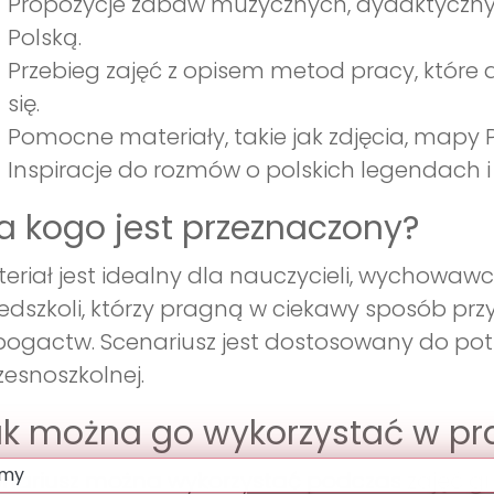
Propozycje zabaw muzycznych, dydaktyczn
Polską.
Przebieg zajęć z opisem metod pracy, które 
się.
Pomocne materiały, takie jak zdjęcia, mapy P
Inspiracje do rozmów o polskich legendach i 
a kogo jest przeznaczony?
eriał jest idealny dla nauczycieli, wychowa
edszkoli, którzy pragną w ciekawy sposób przy
 bogactw. Scenariusz jest dostosowany do potr
esnoszkolnej.
k można go wykorzystać w pr
nariusz można wykorzystać podczas zajęć gr