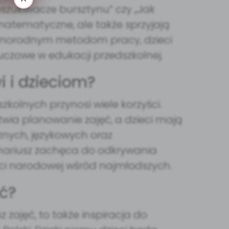
szukiwacze bursztynu” czy „Jak
matematyczne, ale także sprzyjają
różnorodnym metodom pracy, dzieci
uczowe w edukacji przedszkolnej.
i i dzieciom?
kolnych przynosi wiele korzyści.
twia planowanie zajęć, a dzieci mają
znych, językowych oraz
nariusz zachęca do odkrywania
ści narodowej wśród najmłodszych.
ć?
z zajęć, to także inspiracja do