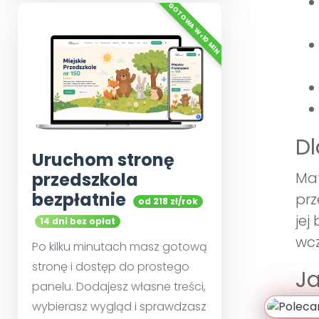
Dl
Uruchom stronę
przedszkola
Mat
bezpłatnie
prz
od 218 zł/rok
jej
14 dni bez opłat
wcz
Po kilku minutach masz gotową
stronę i dostęp do prostego
Ja
panelu. Dodajesz własne treści,
wybierasz wygląd i sprawdzasz
Sce