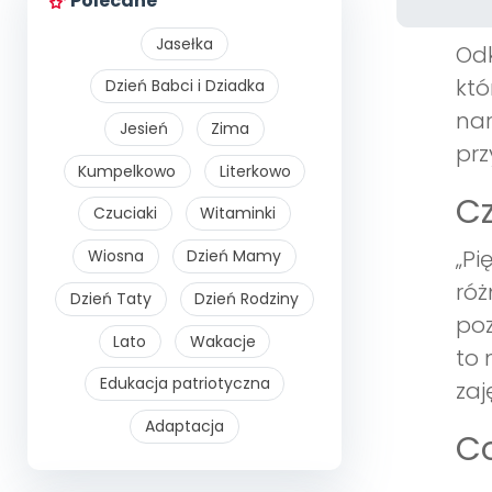
Polecane
Jasełka
Odk
któ
Dzień Babci i Dziadka
nar
Jesień
Zima
prz
Kumpelkowo
Literkowo
Cz
Czuciaki
Witaminki
„Pi
Wiosna
Dzień Mamy
róż
Dzień Taty
Dzień Rodziny
poz
Lato
Wakacje
to 
Edukacja patriotyczna
zaj
Adaptacja
Co