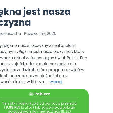
e
y
Gotowa w mniej niż 10 min • 14 dni bez opłat
Zobacz nas na Instagramie
Bliżej Pieska
ękna jest nasza
Pomoc zwierzętom
TikTok
czyzna
Nowości
Zobacz nas na TikToku
wej
Książka (dla) Przedszkolaka
Zapowiedzi
Promowanie czytelnictwa
lia Łasocha
Październik 2025
YouTube
zkoli
Polecamy
Filmy edukacyjne
j piękno naszej ojczyzny z materiałem
osk Online.
5 czerwca 2024 r. uzyskała
Promocje
cyjnym „Piękna jest nasza ojczyzna”, który
19 r. Nr decyzji:
adza dzieci w fascynujący świat Polski. Ten
Archiwalne numery
riusz zajęć to doskonałe narzędzie dla
ycieli przedszkoli, które pragną rozwijać w
Pomoc
iach poczucie przynależności oraz
wość o kraju, w którym ...
więcej
Pobierz
Ten plik można kupić za pomocą przelewu
(
8.99
PLN brutto) lub za pomocą pobrań
dołączanych do miesięcznika BLIŻEJ