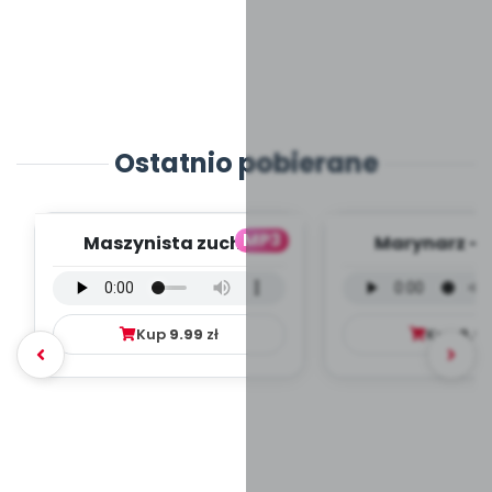
Ostatnio pobierane
MP3
Maszynista zuch -
Marynarz - 
wersja wokalna (PD,
wokalna (PD
mp3)
Kup
9.99
zł
Kup
9.9