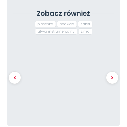
Zobacz również
piosenka
podkład
sanki
utwór instrumentalny
zima