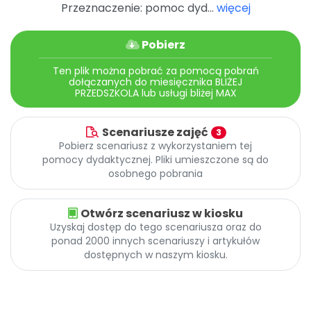
Archiwalne numery
Przeznaczenie: pomoc dyd...
więcej
Promocje
Pomoc
Pobierz
Ten plik można pobrać za pomocą pobrań
dołączanych do miesięcznika BLIŻEJ
PRZEDSZKOLA lub usługi bliżej MAX
Scenariusze zajęć
3
Pobierz scenariusz z wykorzystaniem tej
pomocy dydaktycznej. Pliki umieszczone są do
osobnego pobrania
Otwórz scenariusz w kiosku
Uzyskaj dostęp do tego scenariusza oraz do
ponad 2000 innych scenariuszy i artykułów
dostępnych w naszym kiosku.