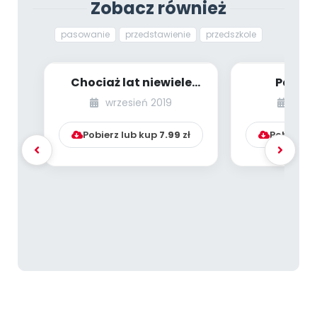
Zobacz również
pasowanie
przedstawienie
przedszkole
Chociaż lat niewiele
Pasow
mam...
przeds
wrzesień 2019
wrze
Pobierz lub kup
7.99
zł
Pobierz l