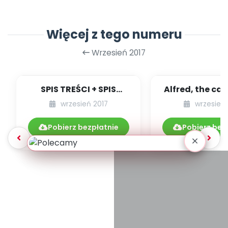
Więcej z tego numeru
Wrzesień 2017
SPIS TREŚCI + SPIS
Alfred, the cat
POMOCY
the mouse - pla
wrzesień 2017
wrzesień 
DYDAKTYCZNYCH
oparty..
9.192/2017
Pobierz bezpłatnie
Pobierz bez