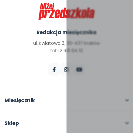
Redakcja miesięcznika
ul. Kwiatowa 3, 30-437 Kraków
tel: 12 631 04 10
Miesięcznik
O miesięczniku
W numerze
Sklep