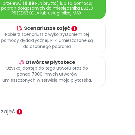
przelewu (
9.99
PLN brutto) lub za pomocą
pobrań dołączanych do miesięcznika BLIŻEJ
PRZEDSZKOLA lub usługi bliżej MAX.
Scenariusze zajęć
1
Pobierz scenariusz z wykorzystaniem tej
pomocy dydaktycznej. Pliki umieszczone są
do osobnego pobrania
Otwórz w płytotece
Uzyskaj dostęp do tego utworu oraz do
ponad 7000 innych utworów
umieszczonych w serwisie moja płytoteka.
 zajęć
1