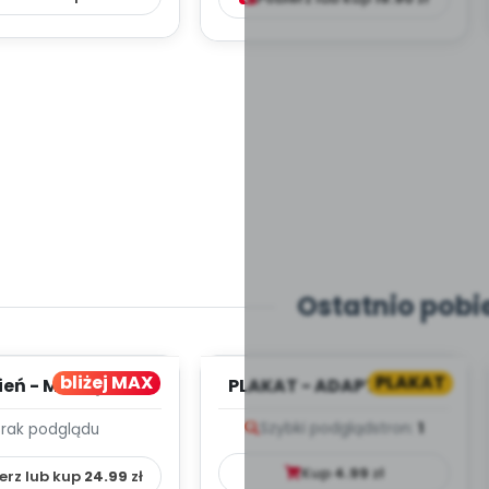
Ostatnio pobi
bliżej MAX
PLAKAT
ień - MIESIĘCZNY
PLAKAT - ADAPTACJA -
PLAN PRACY
PORADNIK DLA RODZICA
Szybki podgląd
stron:
1
Brak podglądu
HOWAWCZO –
YDAKTYC...
Kup
4.99
zł
erz lub kup
24.99
zł