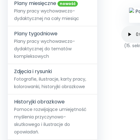
online lub stacjonarnie.
Plany miesięczne
Szko
Film
Wygr
nowość
Społeczność
Strona główna
Poznaj pakiet MAX
Wszystkie projekty
Skontaktuj się
Wit
Plany pracy wychowawczo-
O miesięczniku
O Akademii
+48 12 631 04 10
Zdro
dydaktycznej na cały miesiąc
Zam
Kio
kontakt@blizejprzedszkola.pl
Szko
E-wy
Doo
Plany tygodniowe
Pozn
Plany pracy wychowawczo-
(15. s
dydaktycznej do tematów
Akredyt
Wydanie l
∞
Pakiet 
Dodaj wpis
Sen
kompleksowych
Akademia Edu
Pełen dostęp
Zob
Testuj przez 7 dni
Patr
Strefy, k
przedłużenie a
NP.5470.4.20
Zdjęcia i rysunki
Zam
Zob
Fotografie, ilustracje, karty pracy,
kolorowanki, historyjki obrazkowe
Historyjki obrazkowe
Pomoce rozwijające umiejętność
myślenia przyczynowo-
skutkowego i ilustracje do
opowiadań.