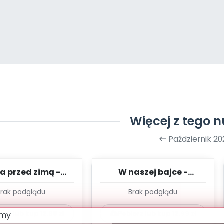
Więcej z tego 
Październik 2
a przed zimą -
W naszej bajce -
ad - TYGODNIOWY
listopad - TYGODNIOWY
Brak podglądu
Brak podglądu
N PRACY WYC...
PLAN PRACY WYCH....
ierz lub kup
12.99
zł
Pobierz lub kup
12.99
zł