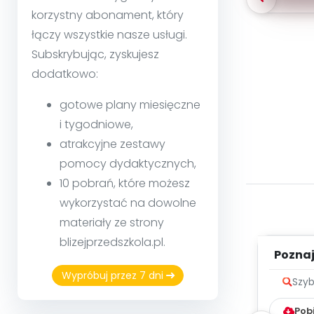
korzystny abonament, który
łączy wszystkie nasze usługi.
Subskrybując, zyskujesz
dodatkowo:
gotowe plany miesięczne
i tygodniowe,
atrakcyjne zestawy
pomocy dydaktycznych,
10 pobrań, które możesz
wykorzystać na dowolne
materiały ze strony
blizejprzedszkola.pl.
Poznaje
Wypróbuj przez 7 dni
Szyb
Pob