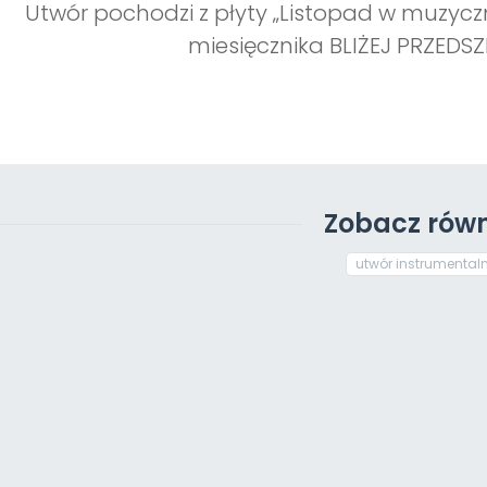
Utwór pochodzi z płyty „Listopad w muzyc
miesięcznika BLIŻEJ PRZEDSZ
Zobacz równ
utwór instrumental