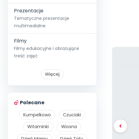
Prezentacje
Tematyczne prezentacje
multimedialne
Filmy
Filmy edukacyjne i obrazujące
treść zajęć
Więcej
Polecane
Kumpelkowo
Czuciaki
Witaminki
Wiosna
Dzień Mamy
Dzień Taty