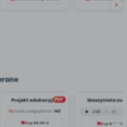
erane
PDF
Projekt edukacyjny
Maszynista zuch
Dookoła Polski
wersja wokalna (
Szybki podgląd
stron:
143
mp3)
Kup
99.00
zł
Kup
9.99
zł