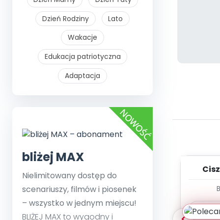
Dzień Rodziny
Lato
Wakacje
Edukacja patriotyczna
Adaptacja
bliżej MAX
Cisz
Nielimitowany dostęp do
listop
scenariuszy, filmów i piosenek
PLA
– wszystko w jednym miejscu!
Pob
BLIŻEJ MAX to wygodny i