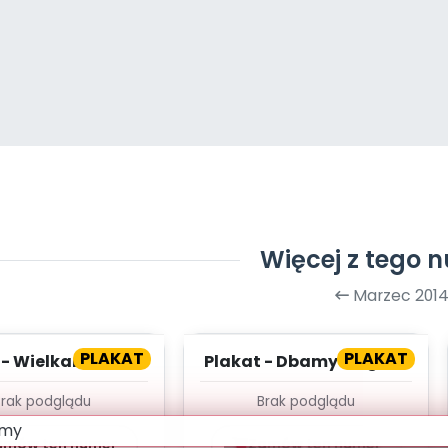
Więcej z tego 
Marzec 201
PLAKAT
PLAKAT
 - Wielkanoc tuż-
Plakat - Dbamy o ogród
tuż!
Brak podglądu
Brak podglądu
amów ten numer
Zamów ten numer