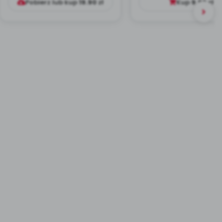
Pobierz lub kup
19.90
zł
Kup
9.99
zł