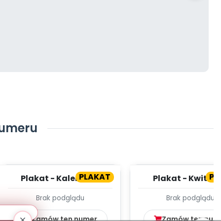
numeru
4
PLAKAT
PL
Plakat - Kalendarz
Plakat - Kwitną
pogody
drzewa owoco
Brak podglądu
Brak podglądu
Zamów ten numer
Zamów ten num