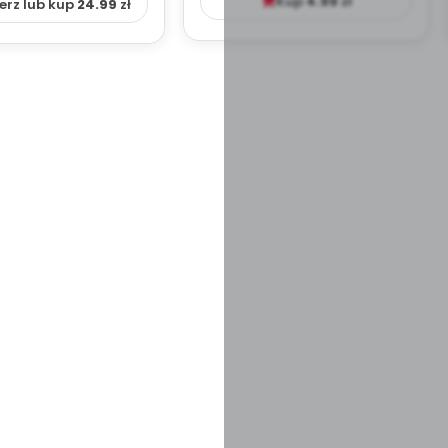
Kup
4.99
zł
erz lub kup
24.99
zł