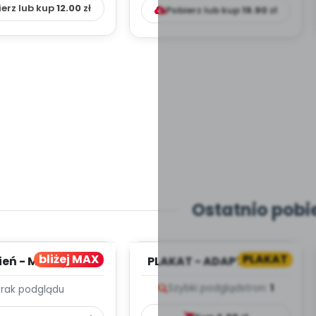
ierz lub kup
12.00
zł
Pobierz lub kup
19.90
zł
Ostatnio pobi
bliżej MAX
PLAKAT
ień - MIESIĘCZNY
PLAKAT - ADAPTACJA -
PLAN PRACY
PORADNIK DLA RODZICA
Szybki podgląd
stron:
1
Brak podglądu
HOWAWCZO –
YDAKTYC...