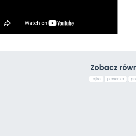
Zobacz równ
jajko
piosenka
po