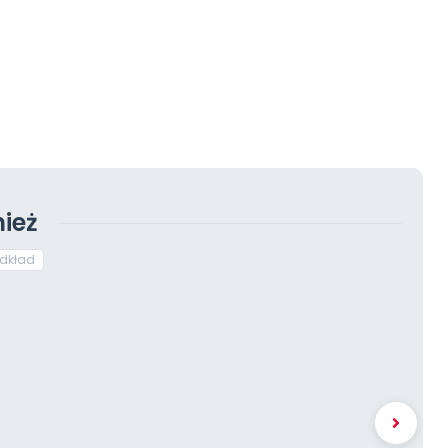
ież
dkład