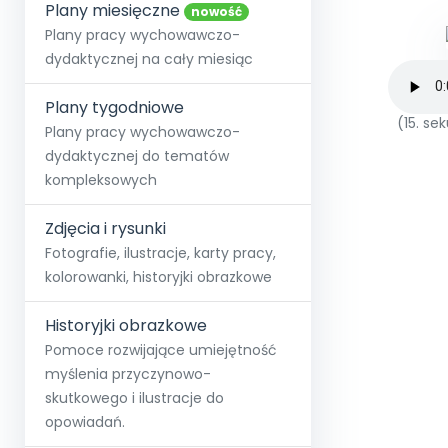
online lub stacjonarnie.
Plany miesięczne
Szko
Film
Wygr
nowość
Społeczność
Strona główna
Poznaj pakiet MAX
Wszystkie projekty
Skontaktuj się
Wit
Plany pracy wychowawczo-
O miesięczniku
O Akademii
+48 12 631 04 10
Zdro
dydaktycznej na cały miesiąc
Zam
Kio
kontakt@blizejprzedszkola.pl
Szko
E-wy
Doo
Plany tygodniowe
Pozn
(15. s
Plany pracy wychowawczo-
dydaktycznej do tematów
Akredyt
Wydanie l
∞
Pakiet 
Dodaj wpis
Sen
kompleksowych
Akademia Edu
Pełen dostęp
Zob
Testuj przez 7 dni
Patr
Strefy, k
przedłużenie a
NP.5470.4.20
Zdjęcia i rysunki
Zam
Zob
Fotografie, ilustracje, karty pracy,
kolorowanki, historyjki obrazkowe
Historyjki obrazkowe
Pomoce rozwijające umiejętność
myślenia przyczynowo-
skutkowego i ilustracje do
opowiadań.