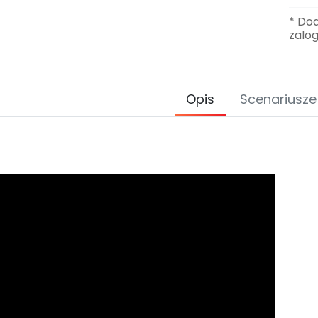
* Do
zalo
Opis
Scenariusze