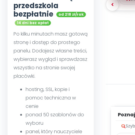
przedszkola
bezpłatnie
od 218 zł/rok
14 dni bez opłat
Po kilku minutach masz gotową
stronę i dostęp do prostego
panelu. Dodajesz własne treści,
wybierasz wygląd i sprawdzasz
wszystko na stronie swojej
placówki.
hosting, SSL, kopie i
pomoc techniczna w
cenie
Poznaje
ponad 50 szablonów do
wyboru
Szyb
panel, który nauczyciele