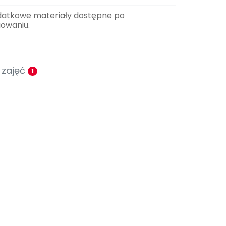
datkowe materiały dostępne po
gowaniu.
 zajęć
1