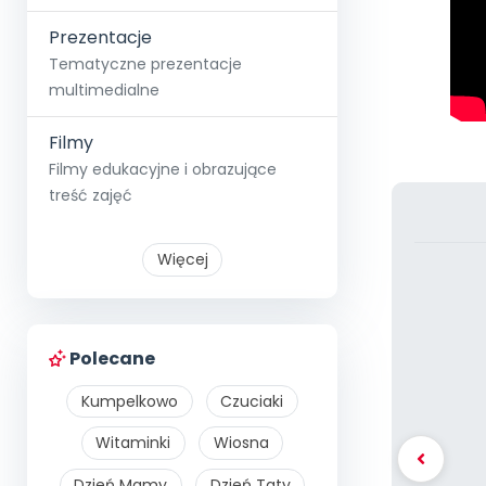
Prezentacje
Tematyczne prezentacje
multimedialne
Filmy
Filmy edukacyjne i obrazujące
treść zajęć
Więcej
Polecane
Kumpelkowo
Czuciaki
Witaminki
Wiosna
Dzień Mamy
Dzień Taty