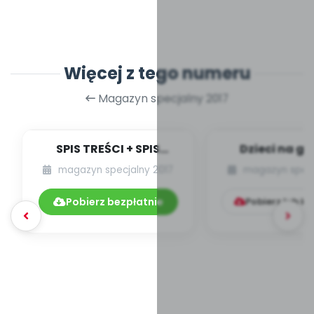
Więcej z tego numeru
Magazyn specjalny 2017
SPIS TREŚCI + SPIS
Dzieci na g
POMOCY
magazyn specjalny 2017
magazyn specj
DYDAKTYCZNYCH 7-
8.190-191/201...
Pobierz bezpłatnie
Pobierz lub k