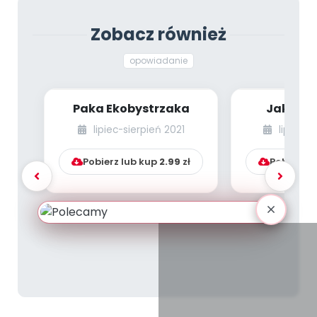
Zobacz również
opowiadanie
Paka Ekobystrzaka
Jak Kazi
opty
lipiec-sierpień 2021
lipiec-s
Pobierz lub kup
2.99
zł
Pobierz l