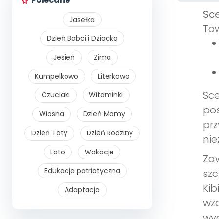
Polecane
Sce
Jasełka
To
Dzień Babci i Dziadka
Jesień
Zima
Kumpelkowo
Literkowo
Sce
Czuciaki
Witaminki
pos
Wiosna
Dzień Mamy
prz
Dzień Taty
Dzień Rodziny
nie
Lato
Wakacje
Zaw
Edukacja patriotyczna
szc
Kib
Adaptacja
wza
wyd