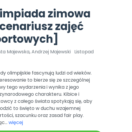
e
y
Gotowa w mniej niż 10 min • 14 dni bez opłat
Zobacz nas na Instagramie
Bliżej Pieska
limpiada zimowa
Pomoc zwierzętom
TikTok
cenariusz zajęć
Nowości
Zobacz nas na TikToku
wej
Książka (dla) Przedszkolaka
Zapowiedzi
portowych]
Promowanie czytelnictwa
YouTube
zkoli
Polecamy
Filmy edukacyjne
nta Majewska
,
Andrzej Majewski
Listopad
osk Online.
5 czerwca 2024 r. uzyskała
Promocje
19 r. Nr decyzji:
Archiwalne numery
y olimpijskie fascynują ludzi od wieków.
eresowanie to bierze się ze szczególnej
Pomoc
y tego wydarzenia i wynika z jego
zynarodowego charakteru. Kibice i
owcy z całego świata spotykają się, aby
odzić to święto w duchu wzajemnej
tości, szacunku oraz zasad fair play.
c...
więcej