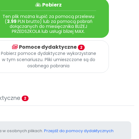
Pobierz
Ten plik można kupić za pomocą przelewu
(
3.99
PLN brutto) lub za pomocą pobrań
dołączanych do miesięcznika BLIŻEJ
PRZEDSZKOLA lub usługi bliżej MAX.
Pomoce dydaktyczne
2
Pobierz pomoce dydaktyczne wykorzystane
w tym scenariuszu. Pliki umieszczone są do
osobnego pobrania
ktyczne
2
 w osobnych plikach.
Przejdź do pomocy dydaktycznych