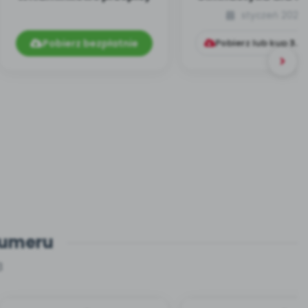
[cz. 6]
styczeń 2024
Pobierz bezpłatnie
Pobierz lub kup
3.9
numeru
3