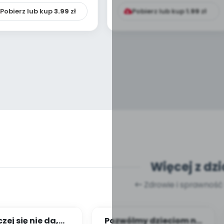
Pobierz lub kup
3.99
zł
Pobierz lub kup
1.99
zł
Więcej z dzi
Zdrowie i sprawność
zej się nie da,
Pozwólmy dzieciom na