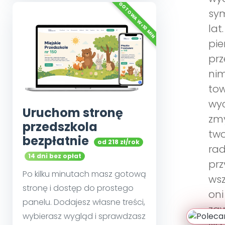
sym
lat
pie
prz
nim
tow
wyc
Uruchom stronę
zmy
przedszkola
two
bezpłatnie
od 218 zł/rok
rad
14 dni bez opłat
prz
Po kilku minutach masz gotową
wsz
stronę i dostęp do prostego
oni
panelu. Dodajesz własne treści,
zaw
wybierasz wygląd i sprawdzasz
Na 