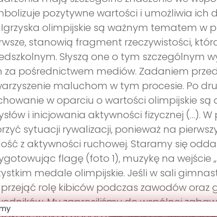
bolizuje pozytywne wartości i umożliwia ich
. Igrzyska olimpijskie są ważnym tematem w
rwsze, stanowią fragment rzeczywistości, któr
edszkolnym. Słyszą one o tym szczególnym w
 za pośrednictwem mediów. Zadaniem przeds
arzyszenie maluchom w tym procesie. Po drug
howanie w oparciu o wartości olimpijskie są 
słów i inicjowania aktywności fizycznej (…).
rzyć sytuacji rywalizacji, ponieważ na pierws
ość z aktywności ruchowej. Staramy się odda
ygotowując flagę (foto 1), muzykę na wejście 
ystkim medale olimpijskie. Jeśli w sali gimna
 przejąć rolę kibiców podczas zawodów oraz 
odników. My zaprosiliśmy do wspólnej zaba
zakończenie każdego ćwiczenia uczestnicy 