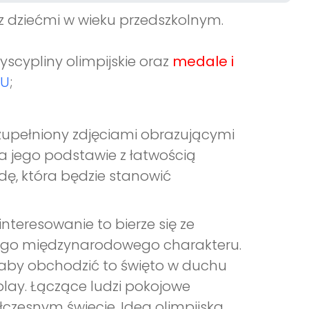
 z dziećmi w wieku przedszkolnym.
yscypliny olimpijskie oraz
medale i
TU
;
uzupełniony zdjęciami obrazującymi
a jego podstawie z łatwością
ę, która będzie stanowić
nteresowanie to bierze się ze
 jego międzynarodowego charakteru.
, aby obchodzić to święto w duchu
play. Łączące ludzi pokojowe
zesnym świecie. Idea olimpijska