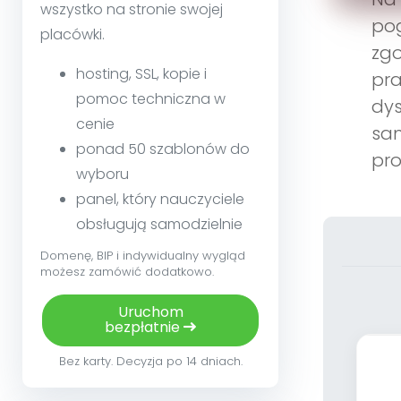
wszystko na stronie swojej
pog
placówki.
zgo
hosting, SSL, kopie i
pra
pomoc techniczna w
dys
cenie
sam
ponad 50 szablonów do
pro
wyboru
panel, który nauczyciele
obsługują samodzielnie
Domenę, BIP i indywidualny wygląd
możesz zamówić dodatkowo.
Uruchom
bezpłatnie
Bez karty. Decyzja po 14 dniach.
(