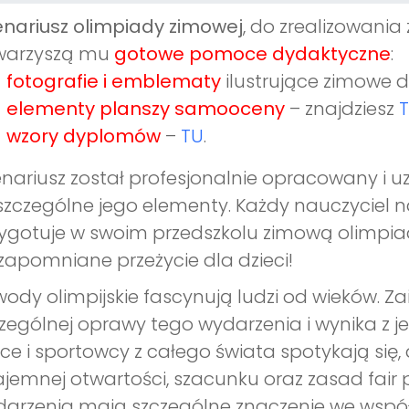
nariusz olimpiady zimowej
, do zrealizowania
warzyszą mu
gotowe pomoce dydaktyczne
:
fotografie i emblematy
ilustrujące zimowe d
elementy planszy samooceny
– znajdziesz
wzory dyplomów
–
TU
.
nariusz został profesjonalnie opracowany i 
zczególne jego elementy. Każdy nauczyciel n
ygotuje w swoim przedszkolu zimową olimpiad
zapomniane przeżycie dla dzieci!
ody olimpijskie fascynują ludzi od wieków. Zai
zególnej oprawy tego wydarzenia i wynika z
ice i sportowcy z całego świata spotykają się
jemnej otwartości, szacunku oraz zasad fair 
arzenia mają szczególne znaczenie we współc