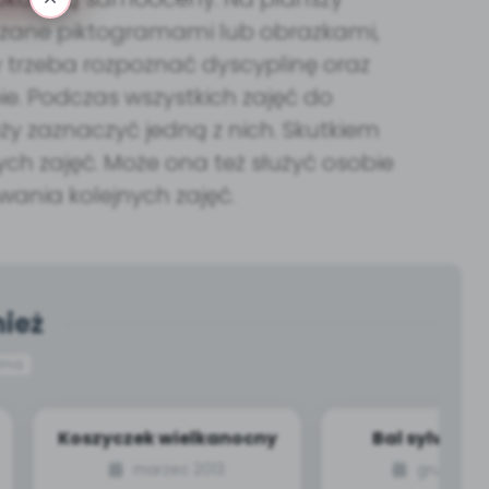
aczane piktogramami lub obrazkami,
 trzeba rozpoznać dyscyplinę oraz
e. Podczas wszystkich zajęć do
ży zaznaczyć jedną z nich. Skutkiem
 zajęć. Może ona też służyć osobie
ania kolejnych zajęć.
ież
ima
Koszyczek wielkanocny
Bal sylwest
zabawa integ
marzec 2013
grudzień 
dla wszystkic