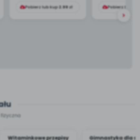
Pobierz lub kup
2.99
zł
Pobierz lub ku
ału
 fizyczna
Witaminkowe przepisy
Gimnastyka dla s