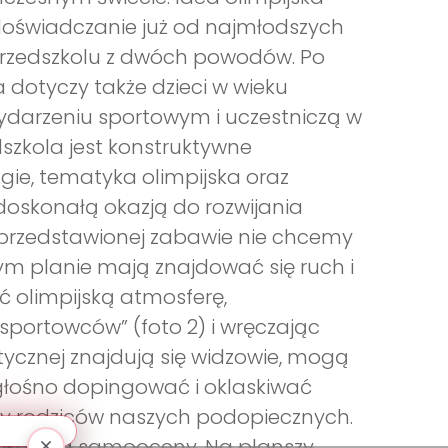
 doświadczanie już od najmłodszych
 przedszkolu z dwóch powodów. Po
a dotyczy także dzieci w wieku
ydarzeniu sportowym i uczestniczą w
zkola jest konstruktywne
ie, tematyka olimpijska oraz
doskonałą okazją do rozwijania
 W przedstawionej zabawie nie chcemy
zym planie mają znajdować się ruch i
ć olimpijską atmosferę,
„sportowców” (foto 2) i wręczając
stycznej znajdują się widzowie, mogą
głośno dopingować i oklaskiwać
wy rodziców naszych podopiecznych.
dokonują samooceny. Na planszy