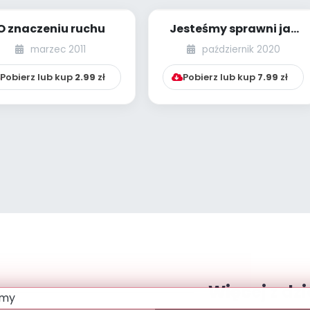
O znaczeniu ruchu
Jesteśmy sprawni jak
bohaterzy [PBP - dzieci
marzec 2011
październik 2020
starsze - ...
Pobierz lub kup
2.99
zł
Pobierz lub kup
7.99
zł
Więcej z dzi