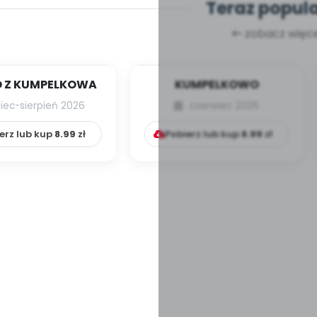
Teraz popul
zobacz więce
 Z KUMPELKOWA
KUMPELKOWO
piec-sierpień 2026
czerwiec 2026
erz lub kup
8.99
zł
Pobierz lub kup
8.99
zł