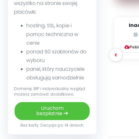
wszystko na stronie swojej
placówki.
Inac
hosting, SSL, kopie i
dziec
pomoc techniczna w
c
cenie
Pobi
ponad 50 szablonów do
wyboru
panel, który nauczyciele
obsługują samodzielnie
Domenę, BIP i indywidualny wygląd
możesz zamówić dodatkowo.
Uruchom
bezpłatnie
Bez karty. Decyzja po 14 dniach.