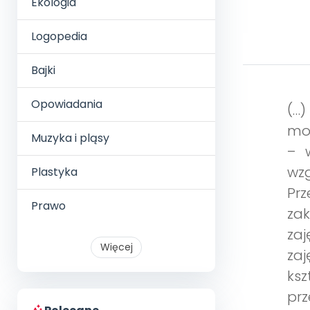
Ekologia
Logopedia
Bajki
Opowiadania
(…)
mot
Muzyka i pląsy
– 
wzg
Plastyka
Prz
Prawo
za
zaj
Więcej
zaj
ksz
prz