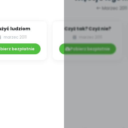
Marzec 2011
użyć ludziom
Czyż tak? Czyż nie?
marzec 2011
marzec 2011
bierz bezpłatnie
Pobierz bezpłatnie