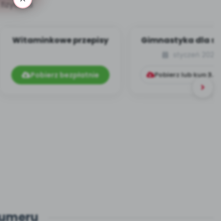
 fizyczna
Witaminkowe przepisy
Gimnastyka dla s
[cz. 6]
styczeń 2024
Pobierz bezpłatnie
Pobierz lub kup
3.9
numeru