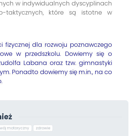
nych w indywidualnych dyscyplinach
o-taktycznych, które są istotne w
i fizycznej dla rozwoju poznawczego
howe w przedszkolu. Dowiemy się o
dolfa Labana oraz tzw. gimnastyki
nym. Ponadto dowiemy się m.in., na co
.
ież
zwój motoryczny
zdrowie