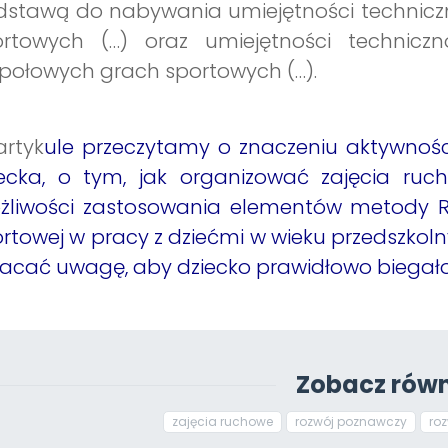
dstawą do nabywania umiejętności technicz
ortowych (…) oraz umiejętności techniczn
połowych grach sportowych (…).
rtyk
ule przeczytamy o znaczeniu aktywnośc
iecka, o tym, jak organizować zajęcia ruc
żliwości zastosowania elementów metody Ru
rtowej w pracy z dziećmi w wieku przedszkol
acać uwagę, aby dziecko prawidłowo biegało
Zobacz równ
zajęcia ruchowe
rozwój poznawczy
ro