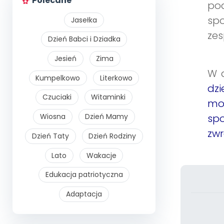
Polecane
po
sp
Jasełka
zes
Dzień Babci i Dziadka
Jesień
Zima
W a
Kumpelkowo
Literkowo
dz
Czuciaki
Witaminki
mo
Wiosna
Dzień Mamy
spo
zwr
Dzień Taty
Dzień Rodziny
Lato
Wakacje
Edukacja patriotyczna
Adaptacja