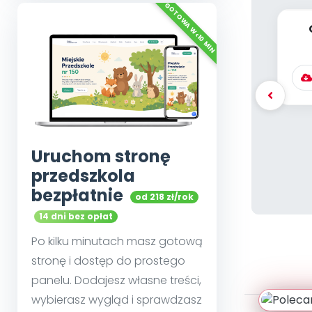
Uruchom stronę
przedszkola
bezpłatnie
od 218 zł/rok
14 dni bez opłat
Po kilku minutach masz gotową
stronę i dostęp do prostego
panelu. Dodajesz własne treści,
wybierasz wygląd i sprawdzasz