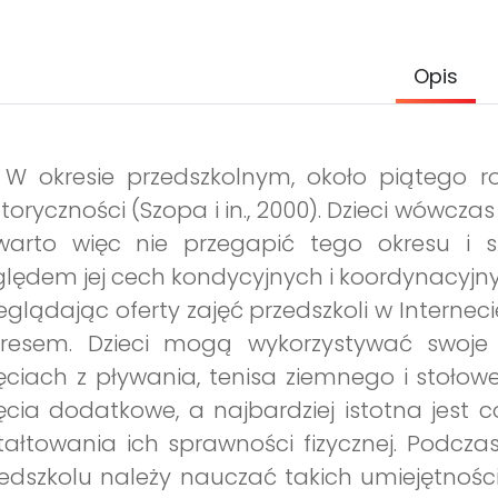
Opis
 W okresie przedszkolnym, około piątego ro
oryczności (Szopa i in., 2000). Dzieci wówcza
warto więc nie przegapić tego okresu i 
lędem jej cech kondycyjnych i koordynacyjny
eglądając oferty zajęć przedszkoli w Intern
kresem. Dzieci mogą wykorzystywać swoje 
ęciach z pływania, tenisa ziemnego i stoło
ęcia dodatkowe, a najbardziej istotna jest 
tałtowania ich sprawności fizycznej. Podc
edszkolu należy nauczać takich umiejętności