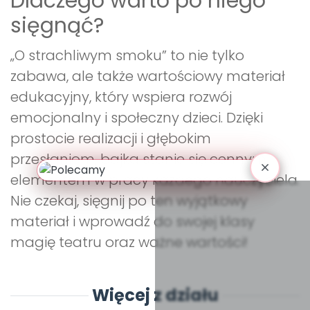
Dlaczego warto po niego
sięgnąć?
„O strachliwym smoku” to nie tylko
zabawa, ale także wartościowy materiał
edukacyjny, który wspiera rozwój
emocjonalny i społeczny dzieci. Dzięki
prostocie realizacji i głębokim
przesłaniom, bajka stanie się cennym
elementem w pracy każdego nauczyciela.
Nie czekaj, sięgnij po ten wyjątkowy
materiał i wprowadź do swojej klasy
magię teatru oraz ważne wartości!
Więcej z działu