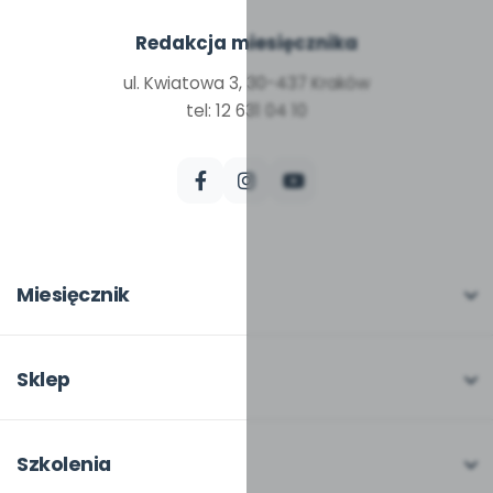
Redakcja miesięcznika
ul. Kwiatowa 3, 30-437 Kraków
tel: 12 631 04 10
Miesięcznik
O miesięczniku
W numerze
Sklep
Scenariusze i artykuły
Pełna oferta
Pomoce dydaktyczne
Moje zakupy
Szkolenia