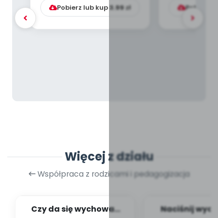
emocjonalnej dz...
Pobierz lub kup
3.99
zł
Pobierz l
Więcej z działu
Współpraca z rodzicami i pedagogizacja
Czy da się wychować
Naciśnij wyob