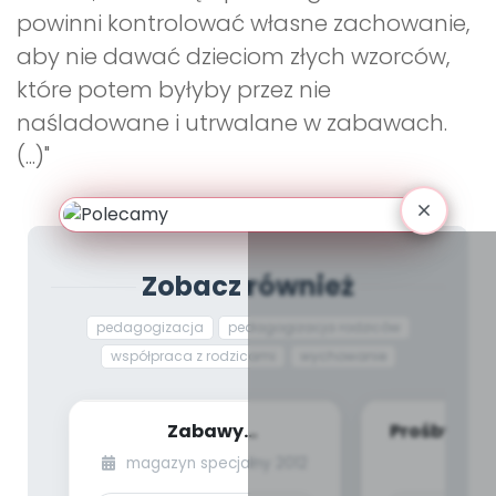
powinni kontrolować własne zachowanie,
aby nie dawać dzieciom złych wzorców,
które potem byłyby przez nie
naśladowane i utrwalane w zabawach.
(...)"
Zobacz również
pedagogizacja
pedagogizacja rodziców
współpraca z rodzicami
wychowanie
Zabawy
Prośby Dzi
wspomagające rozwój
magazyn specjalny 2012
ma
inteligencji