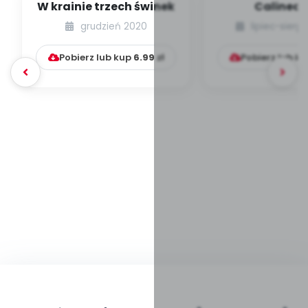
W krainie trzech świnek
Calinecz
grudzień 2020
lipiec-sierp
Pobierz lub kup
6.99
zł
Pobierz lub k