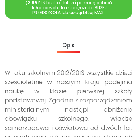
Archiwalne numery
(
2.99
PLN brutto) lub za pomocą pobrań
dołączanych do miesięcznika BLIŻEJ
Promocje
PRZEDSZKOLA lub usługi bliżej MAX.
Pomoc
Opis
W roku szkolnym 2012/2013 wszystkie dzieci
sześcioletnie w naszym kraju podejmą
naukę w klasie pierwszej szkoły
podstawowej. Zgodnie z rozporządzeniem
ministerialnym nastąpi obniżenie
obowiązku szkolnego. Władze
samorządowa i oświatowa od dwóch lat