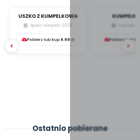
USZKO Z KUMPELKOWA
KUMPELK
lipiec-sierpień 2026
czerwiec 
Pobierz lub kup
8.99
zł
Pobierz lub k
Ostatnio pobierane