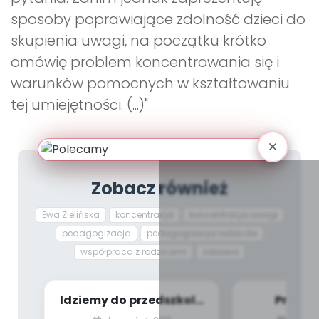
sposoby poprawiające zdolność dzieci do
skupienia uwagi, na początku krótko
omówię problem koncentrowania się i
warunków pomocnych w kształtowaniu
tej umiejętności. (...)"
Zobacz również
Ewa Zielińska
koncentracja
koncentracja uwagi
pedagogizacja
pedagogizacja rodziców
współpraca z rodzicami
zabawa
Idziemy do przedszkola
Praca 
(wskazówki i porady
zróżnicowa