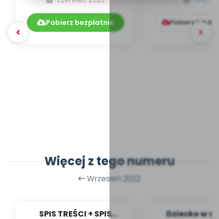
czerwiec 2023
maj 20
zdrowe nawyki ż...
inspiracje - 
Pobierz bezpłatnie
Pobierz lub ku
Więcej z tego numeru
Wrzesień 2022
SPIS TREŚCI + SPIS
Dziecko w sy