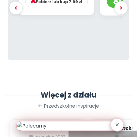
Pobierz lub kup
7.99
zł
Pobierz
Więcej z działu
Przedszkolne inspiracje
Witaminki. Projekt
W przedszkol
edukacyjny promujący
bajce [przed