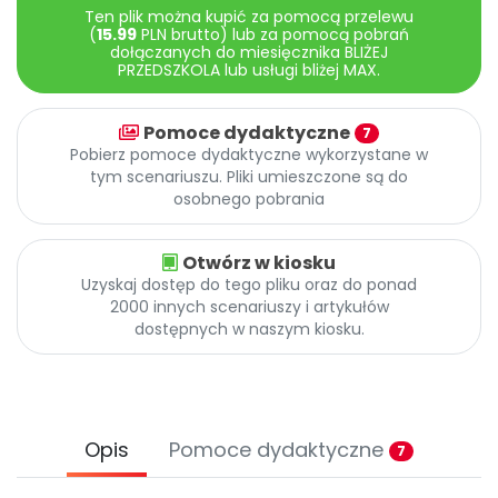
Promocje
Ten plik można kupić za pomocą przelewu
(
15.99
PLN brutto) lub za pomocą pobrań
Pomoc
dołączanych do miesięcznika BLIŻEJ
PRZEDSZKOLA lub usługi bliżej MAX.
Pomoce dydaktyczne
7
Pobierz pomoce dydaktyczne wykorzystane w
tym scenariuszu. Pliki umieszczone są do
osobnego pobrania
Otwórz w kiosku
Uzyskaj dostęp do tego pliku oraz do ponad
2000 innych scenariuszy i artykułów
dostępnych w naszym kiosku.
Opis
Pomoce dydaktyczne
7