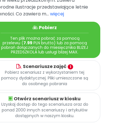
i w wieku przedszkolnym. Zawiera
rodne ilustracje przedstawiające letnie
ności. Co zawiera m...
więcej
Pobierz
Ten plik można pobrać za pomocą
przelewu (
7.99
PLN brutto) lub za pomocą
pobrań dołączanych do miesięcznika BLIŻEJ
PRZEDSZKOLA lub usługi bliżej MAX.
Scenariusze zajęć
1
Pobierz scenariusz z wykorzystaniem tej
pomocy dydaktycznej. Pliki umieszczone są
do osobnego pobrania
Otwórz scenariusz w kiosku
Uzyskaj dostęp do tego scenariusza oraz do
ponad 2000 innych scenariuszy i artykułów
dostępnych w naszym kiosku.