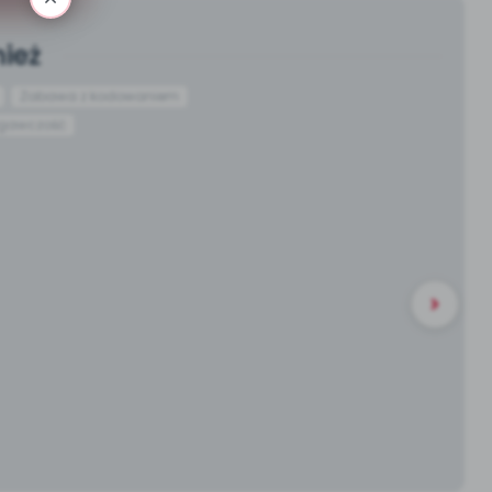
ież
Zabawa z kodowaniem
egawczość