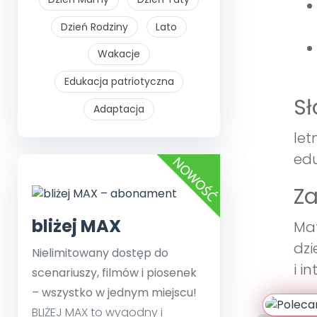
Dzień Rodziny
Lato
Wakacje
Edukacja patriotyczna
S
Adaptacja
let
edu
Z
bliżej MAX
Mat
dzi
Nielimitowany dostęp do
i i
scenariuszy, filmów i piosenek
– wszystko w jednym miejscu!
BLIŻEJ MAX to wygodny i