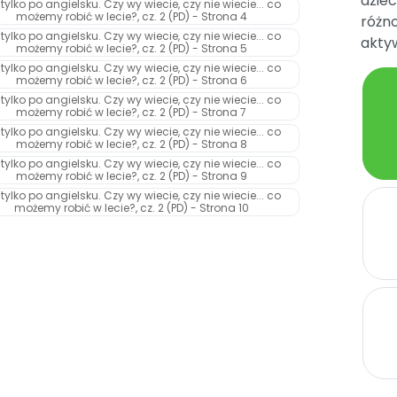
dziec
różno
aktyw