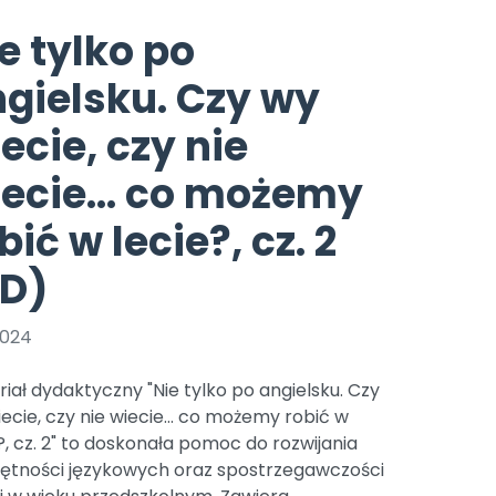
e
y
Gotowa w mniej niż 10 min • 14 dni bez opłat
Zobacz nas na Instagramie
Bliżej Pieska
e tylko po
Pomoc zwierzętom
TikTok
gielsku. Czy wy
Nowości
Zobacz nas na TikToku
wej
Książka (dla) Przedszkolaka
Zapowiedzi
ecie, czy nie
Promowanie czytelnictwa
YouTube
zkoli
Polecamy
Filmy edukacyjne
ecie... co możemy
osk Online.
5 czerwca 2024 r. uzyskała
Promocje
bić w lecie?, cz. 2
19 r. Nr decyzji:
Archiwalne numery
PD)
Pomoc
2024
iał dydaktyczny "Nie tylko po angielsku. Czy
ecie, czy nie wiecie... co możemy robić w
?, cz. 2" to doskonała pomoc do rozwijania
jętności językowych oraz spostrzegawczości