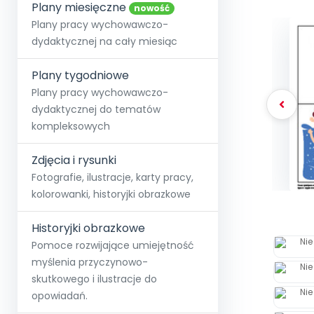
online lub stacjonarnie.
Plany miesięczne
Szko
Film
Wygr
nowość
Społeczność
Strona główna
Poznaj pakiet MAX
Wszystkie projekty
Skontaktuj się
Wit
Plany pracy wychowawczo-
O miesięczniku
O Akademii
+48 12 631 04 10
Zdro
dydaktycznej na cały miesiąc
Zam
Kio
kontakt@blizejprzedszkola.pl
Szko
E-wy
Doo
Plany tygodniowe
Pozn
Plany pracy wychowawczo-
dydaktycznej do tematów
Akredyt
Wydanie l
∞
Pakiet 
Dodaj wpis
Sen
kompleksowych
Akademia Edu
Pełen dostęp
Zob
Testuj przez 7 dni
Patr
Strefy, k
przedłużenie a
NP.5470.4.20
Zdjęcia i rysunki
Zam
Zob
Fotografie, ilustracje, karty pracy,
kolorowanki, historyjki obrazkowe
Historyjki obrazkowe
Pomoce rozwijające umiejętność
myślenia przyczynowo-
skutkowego i ilustracje do
opowiadań.