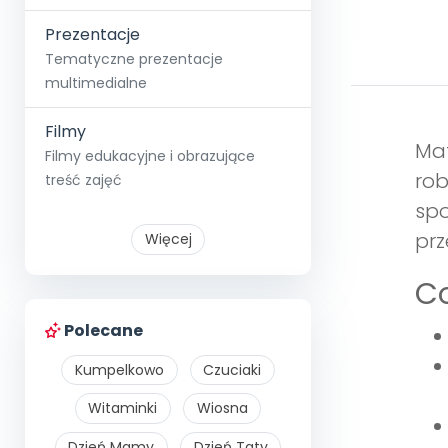
Prezentacje
Tematyczne prezentacje
multimedialne
Filmy
Mat
Filmy edukacyjne i obrazujące
rob
treść zajęć
spo
prz
Więcej
Co
Polecane
Kumpelkowo
Czuciaki
Witaminki
Wiosna
Dzień Mamy
Dzień Taty