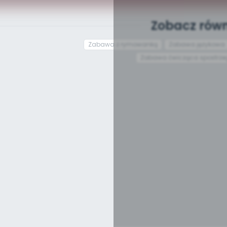
Zobacz równ
Zabawa z rymowanką
Zabawa językowa
Zabawa ćwicząca spostrz