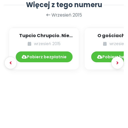
Więcej z tego numeru
Wrzesień 2015
Tupcio Chrupcio. Nie
O gościach, 
chcę jeść! -
przyszli na u
wrzesień 2015
wrzesień 
opowiadanie
opowiada
Pobierz bezpłatnie
Pobierz bez