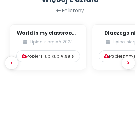
Archiwalne numery
Promocje
Felietony
Pomoc
World is my classroom!
Dlaczego nie
Idea leśnego
ubierać dzi
Lipiec-sierpień 2023
Lipiec-sierp
przedszkola w Wielk...
butów, czyli p
Pobierz lub kup
4.99
zł
Pobierz lub k