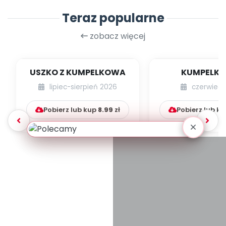
Teraz popularne
zobacz więcej
USZKO Z KUMPELKOWA
KUMPELK
lipiec-sierpień 2026
czerwiec 
Pobierz lub kup
8.99
zł
Pobierz lub k