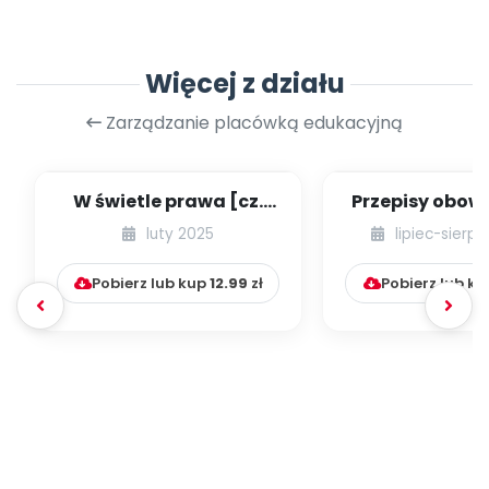
Więcej z działu
Zarządzanie placówką edukacyjną
W świetle prawa [cz.
Przepisy obow
68] [kącik eksperta]
w przedszk
luty 2025
lipiec-sierp
niepublicznyc
Pobierz lub kup
12.99
zł
Pobierz lub k