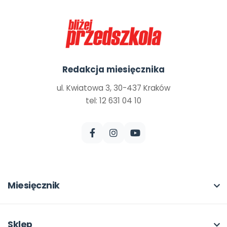
Redakcja miesięcznika
ul. Kwiatowa 3, 30-437 Kraków
tel: 12 631 04 10
Miesięcznik
O miesięczniku
W numerze
Sklep