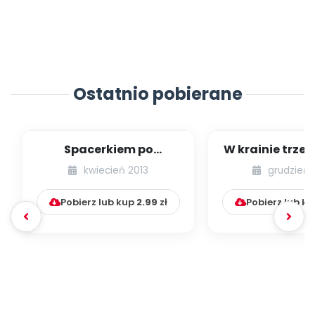
Ostatnio pobierane
Spacerkiem po
W krainie trze
Krakowie (inscenizacja
kwiecień 2013
grudzień 
muzyczno-ruchowa)
Pobierz lub kup
2.99
zł
Pobierz lub k