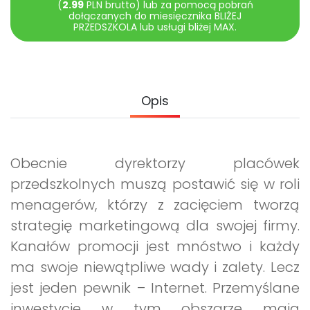
(
2.99
PLN brutto) lub za pomocą pobrań
Promocje
dołączanych do miesięcznika BLIŻEJ
Pomoc
PRZEDSZKOLA lub usługi bliżej MAX.
Opis
Obecnie dyrektorzy placówek
przedszkolnych muszą postawić się w roli
menagerów, którzy z zacięciem tworzą
strategię marketingową dla swojej firmy.
Kanałów promocji jest mnóstwo i każdy
ma swoje niewątpliwe wady i zalety. Lecz
jest jeden pewnik – Internet. Przemyślane
inwestycje w tym obszarze mają