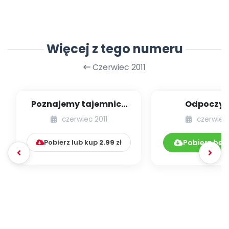
Więcej z tego numeru
Czerwiec 2011
Poznajemy tajemnice
Odpoczy
powietrza (scenariusz
czerwiec 2011
czerwiec 
zajęć dla gru...
Pobierz lub kup
2.99
zł
Pobierz bez