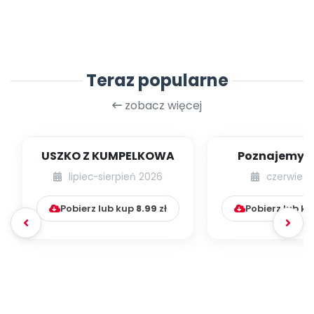
Teraz popularne
zobacz więcej
USZKO Z KUMPELKOWA
Poznajemy li
lipiec-sierpień 2026
czerwiec 
Pobierz lub kup
8.99
zł
Pobierz lub k