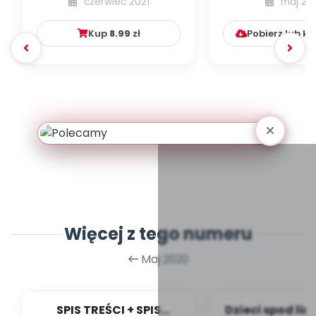
czerwiec 2021
maj 20
numer 1
Kup
8.99
zł
Pobierz lub k
Więcej z tego numeru
Maj 2020
SPIS TREŚCI + SPIS
Dzieci spod lini