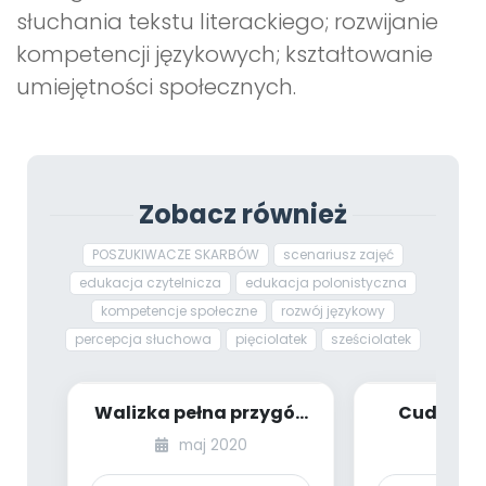
słuchania tekstu literackiego; rozwijanie
kompetencji językowych; kształtowanie
umiejętności społecznych.
Zobacz również
POSZUKIWACZE SKARBÓW
scenariusz zajęć
edukacja czytelnicza
edukacja polonistyczna
kompetencje społeczne
rozwój językowy
percepcja słuchowa
pięciolatek
sześciolatek
Walizka pełna przygód
Cuda świ
[PBP - dzieci starsze -
dzieci sta
maj 2020
ma
numer 4]...