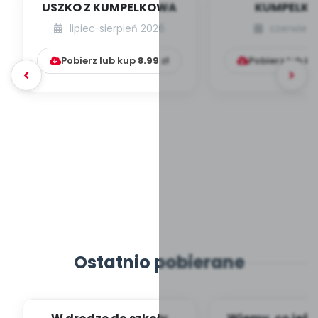
USZKO Z KUMPELKOWA
KUMPELK
lipiec-sierpień 2026
czerwiec 
Pobierz lub kup
8.99
zł
Pobierz lub k
Ostatnio pobierane