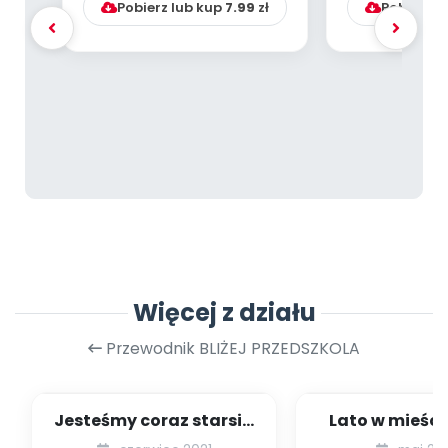
Pobierz lub kup
7.99
zł
Pobierz l
Więcej z działu
Przewodnik BLIŻEJ PRZEDSZKOLA
Jesteśmy coraz starsi -
Lato w mieście
zestaw
dzieci młods