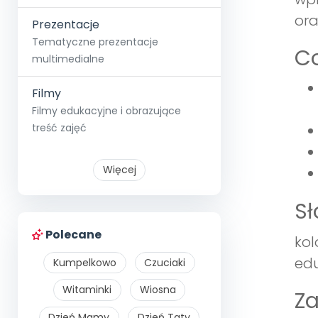
ora
Prezentacje
Tematyczne prezentacje
Co
multimedialne
Filmy
Filmy edukacyjne i obrazujące
treść zajęć
Więcej
S
Polecane
kol
edu
Kumpelkowo
Czuciaki
Witaminki
Wiosna
Z
Dzień Mamy
Dzień Taty