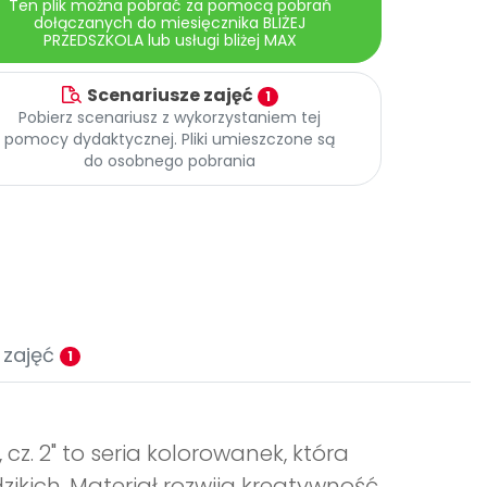
Ten plik można pobrać za pomocą pobrań
dołączanych do miesięcznika BLIŻEJ
PRZEDSZKOLA lub usługi bliżej MAX
Scenariusze zajęć
1
Pobierz scenariusz z wykorzystaniem tej
pomocy dydaktycznej. Pliki umieszczone są
do osobnego pobrania
 zajęć
1
z. 2" to seria kolorowanek, która
ikich. Materiał rozwija kreatywność