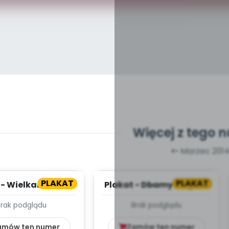
Więcej z tego 
Marzec 201
PLAKAT
PLAKAT
 - Wielkanoc tuż-
Plakat - Dbamy o ogród
tuż!
Brak podglądu
Brak podglądu
amów ten numer
Zamów ten numer