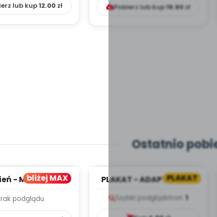
ierz lub kup
12.00
zł
Pobierz lub kup
19.90
zł
Ostatnio pobi
bliżej MAX
PLAKAT
ień - MIESIĘCZNY
PLAKAT - ADAPTACJA -
PLAN PRACY
PORADNIK DLA RODZICA
Szybki podgląd
stron:
1
Brak podglądu
HOWAWCZO –
YDAKTYC...