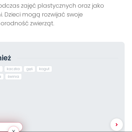
podczas zajęć plastycznych oraz jako
. Dzieci mogą rozwijać swoje
orodność zwierząt.
ież
n
kaczka
gęś
kogut
a
świnia