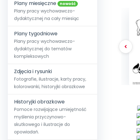
online lub stacjonarnie.
Plany miesięczne
Szko
Film
Wygr
nowość
Społeczność
Strona główna
Poznaj pakiet MAX
Wszystkie projekty
Skontaktuj się
Wit
Plany pracy wychowawczo-
O miesięczniku
O Akademii
+48 12 631 04 10
Zdro
dydaktycznej na cały miesiąc
Zam
Kio
kontakt@blizejprzedszkola.pl
Szko
E-wy
Doo
Plany tygodniowe
Pozn
Plany pracy wychowawczo-
dydaktycznej do tematów
Akredyt
Wydanie l
∞
Pakiet 
Dodaj wpis
Sen
kompleksowych
Akademia Edu
Pełen dostęp
Zob
Testuj przez 7 dni
Patr
Strefy, k
przedłużenie a
NP.5470.4.20
Zdjęcia i rysunki
Zam
Zob
Fotografie, ilustracje, karty pracy,
kolorowanki, historyjki obrazkowe
Historyjki obrazkowe
Pomoce rozwijające umiejętność
myślenia przyczynowo-
skutkowego i ilustracje do
opowiadań.