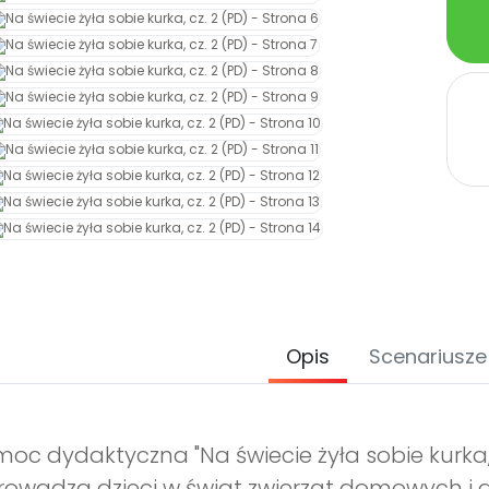
Opis
Scenariusze
oc dydaktyczna "Na świecie żyła sobie kurka, c
owadza dzieci w świat zwierząt domowych i dz