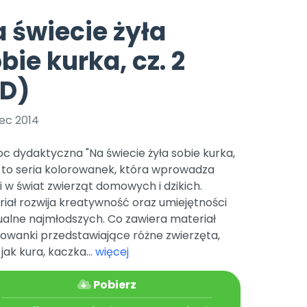
e
y
Gotowa w mniej niż 10 min • 14 dni bez opłat
Zobacz nas na Instagramie
Bliżej Pieska
 świecie żyła
Pomoc zwierzętom
TikTok
bie kurka, cz. 2
Nowości
Zobacz nas na TikToku
wej
Książka (dla) Przedszkolaka
Zapowiedzi
PD)
Promowanie czytelnictwa
YouTube
zkoli
Polecamy
Filmy edukacyjne
ec 2014
osk Online.
5 czerwca 2024 r. uzyskała
Promocje
19 r. Nr decyzji:
 dydaktyczna "Na świecie żyła sobie kurka,
Archiwalne numery
" to seria kolorowanek, która wprowadza
i w świat zwierząt domowych i dzikich.
Pomoc
iał rozwija kreatywność oraz umiejętności
alne najmłodszych. Co zawiera materiał
rowanki przedstawiające różne zwierzęta,
 jak kura, kaczka...
więcej
Pobierz