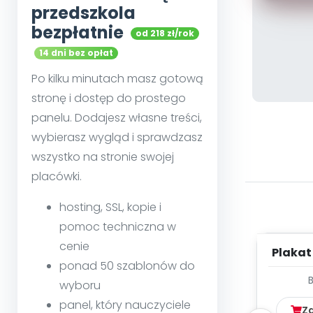
przedszkola
bezpłatnie
od 218 zł/rok
14 dni bez opłat
Po kilku minutach masz gotową
stronę i dostęp do prostego
panelu. Dodajesz własne treści,
wybierasz wygląd i sprawdzasz
wszystko na stronie swojej
placówki.
hosting, SSL, kopie i
pomoc techniczna w
cenie
Plakat
ponad 50 szablonów do
wyboru
panel, który nauczyciele
Z