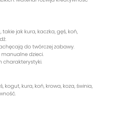
takie jak kura, kaczka, gęś, koń,
dź.
zachęcają do twórczej zabawy.
i manualne dzieci.
 charakterystyki.
, kogut, kura, koń, krowa, koza, świnia,
ywność.