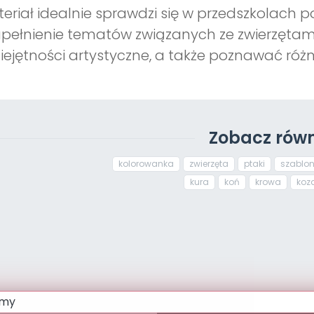
eriał idealnie sprawdzi się w przedszkolach 
pełnienie tematów związanych ze zwierzętami
ejętności artystyczne, a także poznawać różn
Zobacz równ
kolorowanka
zwierzęta
ptaki
szablo
kura
koń
krowa
koz