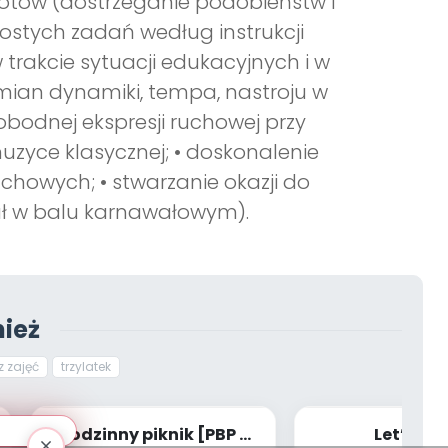
iotów (dostrzeganie podobieństw i
rostych zadań według instrukcji
 trakcie sytuacji edukacyjnych i w
mian dynamiki, tempa, nastroju w
bodnej ekspresji ruchowej przy
uzyce klasycznej; • doskonalenie
howych; • stwarzanie okazji do
ał w balu karnawałowym).
ież
z zajęć
trzylatek
Rodzinny piknik [PBP -
Let’s Pla