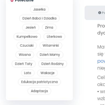
Polecane
Jasełka
Po
Dzień Babci i Dziadka
Pr
Jesień
Zima
dyd
Kumpelkowo
Literkowo
Czuciaki
Witaminki
Mat
się
Wiosna
Dzień Mamy
pow
Dzień Taty
Dzień Rodziny
nie
Lato
Wakacje
Cel
Edukacja patriotyczna
oka
• w
Adaptacja
wzb