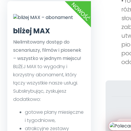
• r
róż
sło
zab
bliżej MAX
utw
Nielimitowany dostęp do
pio
scenariuszy, filmów i piosenek
poc
– wszystko w jednym miejscu!
odc
BLIŻEJ MAX to wygodny i
korzystny abonament, który
łączy wszystkie nasze usługi.
Subskrybując, zyskujesz
dodatkowo:
gotowe plany miesięczne
i tygodniowe,
atrakcyjne zestawy