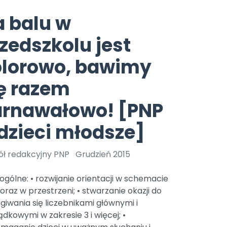
e
y
Gotowa w mniej niż 10 min • 14 dni bez opłat
Zobacz nas na Instagramie
Bliżej Pieska
 balu w
Pomoc zwierzętom
TikTok
zedszkolu jest
Nowości
Zobacz nas na TikToku
wej
Książka (dla) Przedszkolaka
Zapowiedzi
olorowo, bawimy
Promowanie czytelnictwa
YouTube
zkoli
Polecamy
Filmy edukacyjne
ę razem
osk Online.
5 czerwca 2024 r. uzyskała
Promocje
arnawałowo! [PNP
19 r. Nr decyzji:
Archiwalne numery
dzieci młodsze]
Pomoc
ół redakcyjny PNP
Grudzień 2015
ogólne: • rozwijanie orientacji w schemacie
 oraz w przestrzeni; • stwarzanie okazji do
giwania się liczebnikami głównymi i
dkowymi w zakresie 3 i więcej; •