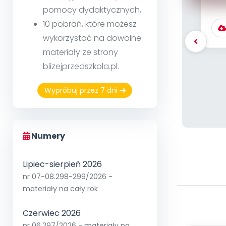
em
pomocy dydaktycznych,
10 pobrań, które możesz
wykorzystać na dowolne
materiały ze strony
blizejprzedszkola.pl.
Wypróbuj przez 7 dni
Numery
Lipiec-sierpień 2026
nr 07-08.298-299/2026 -
materiały na cały rok
Czerwiec 2026
nr 06.297/2026 - materiały na