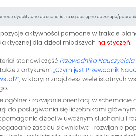
moce dydaktyczne do scenariusza są dostępne do zakupu/pobrania
opozycje aktywności pomocne w trakcie pl
aktycznej dla dzieci młodszych
na styczeń
.
eriał stanowi część
Przewodnika Nauczyciela 
 także z artykułem
„Czym jest Przewodnik Nauc
stał?”
, w którym znajdziesz wiele istotnych 
go.
e ogólne: • rozwijanie orientacji w schemacie c
zji do posługiwania się liczebnikami głównymi 
spomaganie dzieci w uważnym słuchaniu i roz
ogacanie zasobu słownictwa i rozwijanie po