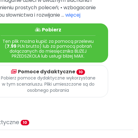
maganie dzieci w uważnym słuchaniu i
mieniu prostych poleceń; • wzbogacanie
u słownictwa i rozwijanie ...
więcej
Pobierz
Ten plik można kupić za pomocą przelewu
(
7.99
PLN brutto) lub za pomocą pobrań
dołączanych do miesięcznika BLIŻEJ
PRZEDSZKOLA lub usługi bliżej MAX.
Pomoce dydaktyczne
10
Pobierz pomoce dydaktyczne wykorzystane
w tym scenariuszu. Pliki umieszczone są do
osobnego pobrania
ktyczne
10