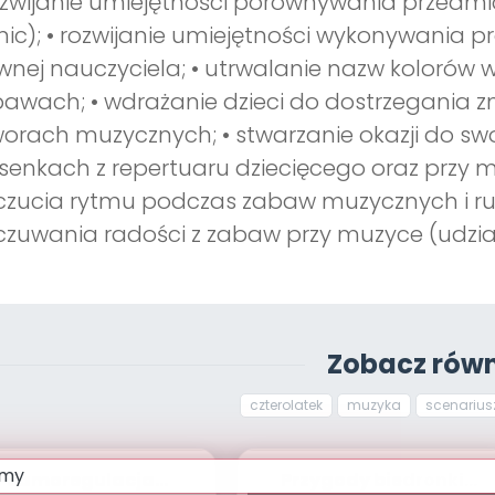
ozwijanie umiejętności porównywania przedm
nic); • rozwijanie umiejętności wykonywania p
wnej nauczyciela; • utrwalanie nazw kolorów w
awach; • wdrażanie dzieci do dostrzegania z
orach muzycznych; • stwarzanie okazji do swo
senkach z repertuaru dziecięcego oraz przy m
zucia rytmu podczas zabaw muzycznych i ruc
zuwania radości z zabaw przy muzyce (udzi
Zobacz równ
czterolatek
muzyka
scenarius
Samoregulacja
Przygody biedronki