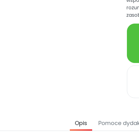
wspo
rozu
zasob
Opis
Pomoce dyda