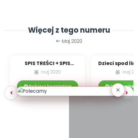
Więcej z tego numeru
Maj 2020
SPIS TREŚCI + SPIS
Dzieci spod lini
POMOCY
to chodzi w e
maj 2020
maj 20
DYDAKTYCZNYCH
05.224/2020
Pobierz bezpłatnie
Pobierz bez