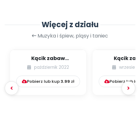
Więcej z działu
Muzyka i śpiew, pląsy i taniec
Kącik zabaw
Kącik za
integracyjnych [cz. 21]
integracyjnych
październik 2022
wrzesień 
Pobierz lub kup
3.99
zł
Pobierz lub k