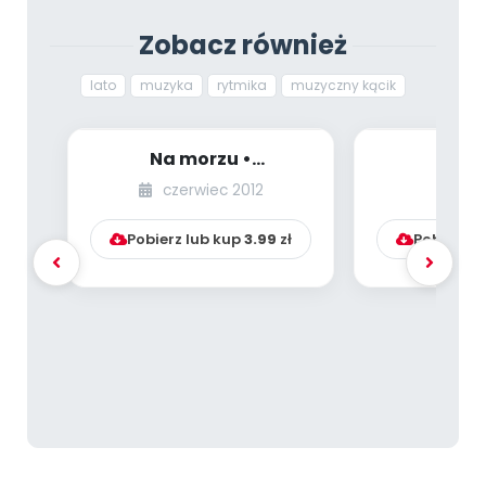
Zobacz również
lato
muzyka
rytmika
muzyczny kącik
Na morzu •
Waka
Krakowiaczek jeden
Labor
czerwiec 2012
ma
(Kącik muzyczny)
(Wyb
Labora
Pobierz lub kup
3.99
zł
Pobierz l