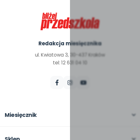
Redakcja miesięcznika
ul. Kwiatowa 3, 30-437 Kraków
tel: 12 631 04 10
Miesięcznik
O miesięczniku
W numerze
Sklep